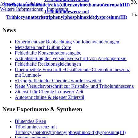
30.
Akzeptieren
Ablehnen
Triethylammoniumtetrakis(dibenzoylmethanato)europat(III)
Weitere Informationen
|
Impressum
Tribolumineszenz mit
15.
Trithiocyanatotris(triphenylphosphinoxid)dysprosium(III)
News
Experiment zur Beobachtung von Ionenwanderungen
Metadaten nach Dublin Core
Fehlerhafte Konzentrationsangabe
Aktualisierung der Versuchsvorschrift von Acetonperoxid
Fehlerhafte Reaktionsgleichungen
Überarbeitete Vorschrift »Oszillierende Chemolumineszenz
mit Luminol«
»Typografie in der Chemie« wurde erweitert
Neue Versuchsvorschrift zur Kristallo- und Tribolumineszenz
Zitierstil für Chemie in unserer Zeit
Autorenrichtline & eigener Zitierstil
Neue Experimente & Synthesen
Blutendes Eisen
Tribolumineszenz mit
Trithiocyanatotris(triphenylphosphinoxid)dysprosium(III)
Ionenwanderung