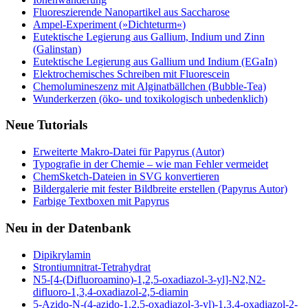
Fluoreszierende Nanopartikel aus Saccharose
Ampel-Experiment (»Dichteturm«)
Eutektische Legierung aus Gallium, Indium und Zinn
(Galinstan)
Eutektische Legierung aus Gallium und Indium (EGaIn)
Elektrochemisches Schreiben mit Fluorescein
Chemolumineszenz mit Alginatbällchen (Bubble-Tea)
Wunderkerzen (öko- und toxikologisch unbedenklich)
Neue Tutorials
Erweiterte Makro-Datei für Papyrus (Autor)
Typografie in der Chemie – wie man Fehler vermeidet
ChemSketch-Dateien in SVG konvertieren
Bildergalerie mit fester Bildbreite erstellen (Papyrus Autor)
Farbige Textboxen mit Papyrus
Neu in der Datenbank
Dipikrylamin
Strontiumnitrat-Tetrahydrat
N5-[4-(Difluoroamino)-1,2,5-oxadiazol-3-yl]-N2,N2-
difluoro-1,3,4-oxadiazol-2,5-diamin
5-Azido-N-(4-azido-1,2,5-oxadiazol-3-yl)-1,3,4-oxadiazol-2-