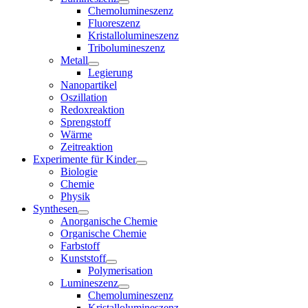
Chemolumineszenz
Fluoreszenz
Kristallolumineszenz
Tribolumineszenz
Metall
Legierung
Nanopartikel
Oszillation
Redoxreaktion
Sprengstoff
Wärme
Zeitreaktion
Experimente für Kinder
Biologie
Chemie
Physik
Synthesen
Anorganische Chemie
Organische Chemie
Farbstoff
Kunststoff
Polymerisation
Lumineszenz
Chemolumineszenz
Kristallolumineszenz