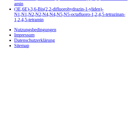
amin
(3E,6E)-3,6-Bis(2,2-difluorohydrazin-1-yliden)-
N1,N1,N2,N2,N4,N4,N5,N5-octafluoro-1,2,4,5-tetrazinan-
1,2,4,5-tetramin
Nutzungsbedingungen
Impressum
Datenschutzerklärung
Sitemap