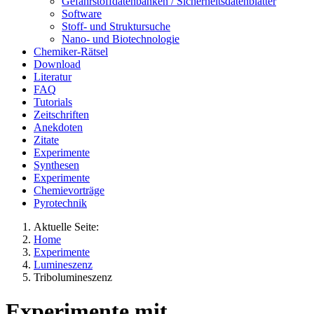
Gefahrstoffdatenbanken / Sicherheitsdatenblätter
Software
Stoff- und Struktursuche
Nano- und Biotechnologie
Chemiker-Rätsel
Download
Literatur
FAQ
Tutorials
Zeitschriften
Anekdoten
Zitate
Experimente
Synthesen
Experimente
Chemievorträge
Pyrotechnik
Aktuelle Seite:
Home
Experimente
Lumineszenz
Tribolumineszenz
Experimente mit