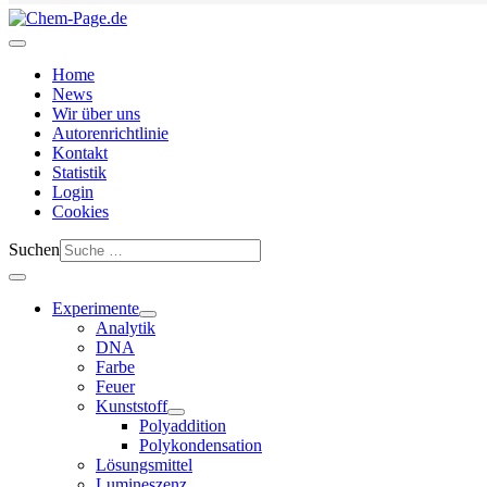
Home
News
Wir über uns
Autorenrichtlinie
Kontakt
Statistik
Login
Cookies
Suchen
Experimente
Analytik
DNA
Farbe
Feuer
Kunststoff
Polyaddition
Polykondensation
Lösungsmittel
Lumineszenz