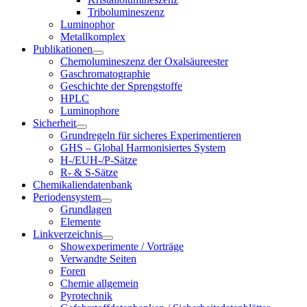
Tribolumineszenz
Luminophor
Metallkomplex
Publikationen
Chemolumineszenz der Oxalsäureester
Gaschromatographie
Geschichte der Sprengstoffe
HPLC
Luminophore
Sicherheit
Grundregeln für sicheres Experimentieren
GHS – Global Harmonisiertes System
H-/EUH-/P-Sätze
R- & S-Sätze
Chemikaliendatenbank
Periodensystem
Grundlagen
Elemente
Linkverzeichnis
Showexperimente / Vorträge
Verwandte Seiten
Foren
Chemie allgemein
Pyrotechnik