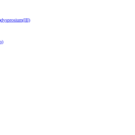
)dysprosium(III)
n)