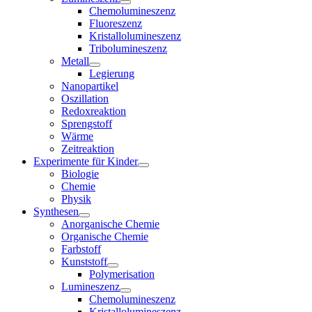
Chemolumineszenz
Fluoreszenz
Kristallolumineszenz
Tribolumineszenz
Metall
Legierung
Nanopartikel
Oszillation
Redoxreaktion
Sprengstoff
Wärme
Zeitreaktion
Experimente für Kinder
Biologie
Chemie
Physik
Synthesen
Anorganische Chemie
Organische Chemie
Farbstoff
Kunststoff
Polymerisation
Lumineszenz
Chemolumineszenz
Kristallolumineszenz