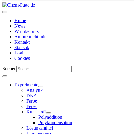
Home
News
Wir über uns
Autorenrichtlinie
Kontakt
Statistik
Login
Cookies
Suchen
Experimente
Analytik
DNA
Farbe
Feuer
Kunststoff
Polyaddition
Polykondensation
Lösungsmittel
Lumineszenz