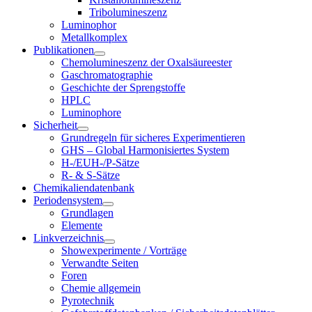
Tribolumineszenz
Luminophor
Metallkomplex
Publikationen
Chemolumineszenz der Oxalsäureester
Gaschromatographie
Geschichte der Sprengstoffe
HPLC
Luminophore
Sicherheit
Grundregeln für sicheres Experimentieren
GHS – Global Harmonisiertes System
H-/EUH-/P-Sätze
R- & S-Sätze
Chemikaliendatenbank
Periodensystem
Grundlagen
Elemente
Linkverzeichnis
Showexperimente / Vorträge
Verwandte Seiten
Foren
Chemie allgemein
Pyrotechnik