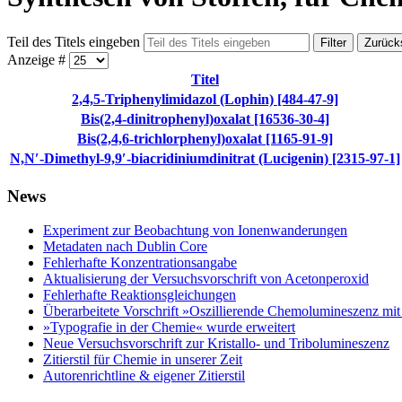
Teil des Titels eingeben
Filter
Zurück
Anzeige #
Titel
2,4,5-Triphenylimidazol (Lophin) [484-47-9]
Bis(2,4-dinitrophenyl)oxalat [16536-30-4]
Bis(2,4,6-trichlorphenyl)oxalat [1165-91-9]
N,N′-Dimethyl-9,9′-biacridiniumdinitrat (Lucigenin) [2315-97-1]
News
Experiment zur Beobachtung von Ionenwanderungen
Metadaten nach Dublin Core
Fehlerhafte Konzentrationsangabe
Aktualisierung der Versuchsvorschrift von Acetonperoxid
Fehlerhafte Reaktionsgleichungen
Überarbeitete Vorschrift »Oszillierende Chemolumineszenz mi
»Typografie in der Chemie« wurde erweitert
Neue Versuchsvorschrift zur Kristallo- und Tribolumineszenz
Zitierstil für Chemie in unserer Zeit
Autorenrichtline & eigener Zitierstil