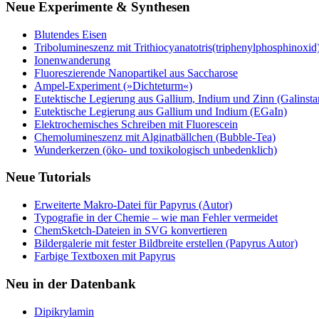
Neue Experimente & Synthesen
Blutendes Eisen
Tribolumineszenz mit Trithiocyanatotris(triphenylphosphinoxid
Ionenwanderung
Fluoreszierende Nanopartikel aus Saccharose
Ampel-Experiment (»Dichteturm«)
Eutektische Legierung aus Gallium, Indium und Zinn (Galinsta
Eutektische Legierung aus Gallium und Indium (EGaIn)
Elektrochemisches Schreiben mit Fluorescein
Chemolumineszenz mit Alginatbällchen (Bubble-Tea)
Wunderkerzen (öko- und toxikologisch unbedenklich)
Neue Tutorials
Erweiterte Makro-Datei für Papyrus (Autor)
Typografie in der Chemie – wie man Fehler vermeidet
ChemSketch-Dateien in SVG konvertieren
Bildergalerie mit fester Bildbreite erstellen (Papyrus Autor)
Farbige Textboxen mit Papyrus
Neu in der Datenbank
Dipikrylamin