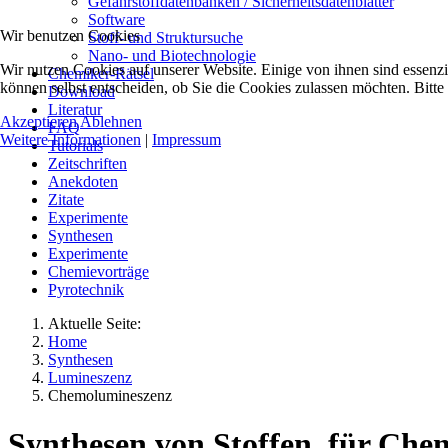
Gefahrstoffdatenbanken / Sicherheitsdatenblätter
Software
Wir benutzen Cookies
Stoff- und Struktursuche
Nano- und Biotechnologie
Wir nutzen Cookies auf unserer Website. Einige von ihnen sind essenzi
Chemiker-Rätsel
können selbst entscheiden, ob Sie die Cookies zulassen möchten. Bitte
Download
Literatur
Akzeptieren
Ablehnen
FAQ
Weitere Informationen
|
Impressum
Tutorials
Zeitschriften
Anekdoten
Zitate
Experimente
Synthesen
Experimente
Chemievorträge
Pyrotechnik
Aktuelle Seite:
Home
Synthesen
Lumineszenz
Chemolumineszenz
Synthesen von Stoffen, für Ch