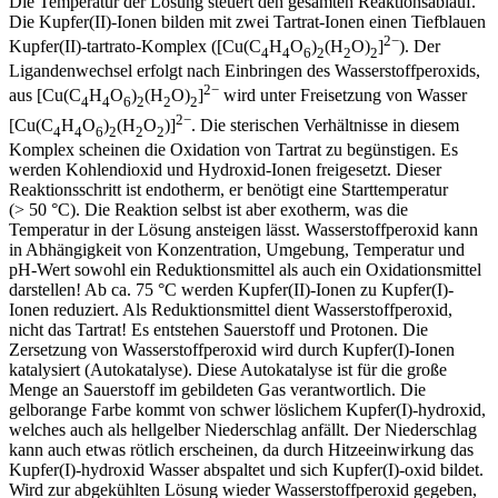
Die Temperatur der Lösung steuert den gesamten Reaktionsablauf.
Die Kupfer(II)-Ionen bilden mit zwei Tartrat‑Ionen einen Tiefblauen
2−
Kupfer(II)-tartrato‑Komplex ([Cu(C
H
O
)
(H
O)
]
). Der
4
4
6
2
2
2
Ligandenwechsel erfolgt nach Einbringen des Wasserstoffperoxids,
2−
aus [Cu(C
H
O
)
(H
O)
]
wird unter Freisetzung von Wasser
4
4
6
2
2
2
2−
[Cu(C
H
O
)
(H
O
)]
. Die sterischen Verhältnisse in diesem
4
4
6
2
2
2
Komplex scheinen die Oxidation von Tartrat zu begünstigen. Es
werden Kohlendioxid und Hydroxid‑Ionen freigesetzt. Dieser
Reaktionsschritt ist endotherm, er benötigt eine Starttemperatur
(> 50 °C). Die Reaktion selbst ist aber exotherm, was die
Temperatur in der Lösung ansteigen lässt. Wasserstoffperoxid kann
in Abhängigkeit von Konzentration, Umgebung, Temperatur und
pH‑Wert sowohl ein Reduktionsmittel als auch ein Oxidationsmittel
darstellen! Ab ca. 75 °C werden Kupfer(II)-Ionen zu Kupfer(I)-
Ionen reduziert. Als Reduktionsmittel dient Wasserstoffperoxid,
nicht das Tartrat! Es entstehen Sauerstoff und Protonen. Die
Zersetzung von Wasserstoffperoxid wird durch Kupfer(I)-Ionen
katalysiert (Autokatalyse). Diese Autokatalyse ist für die große
Menge an Sauerstoff im gebildeten Gas verantwortlich. Die
gelborange Farbe kommt von schwer löslichem Kupfer(I)-hydroxid,
welches auch als hellgelber Niederschlag anfällt. Der Niederschlag
kann auch etwas rötlich erscheinen, da durch Hitzeeinwirkung das
Kupfer(I)-hydroxid Wasser abspaltet und sich Kupfer(I)-oxid bildet.
Wird zur abgekühlten Lösung wieder Wasserstoffperoxid gegeben,