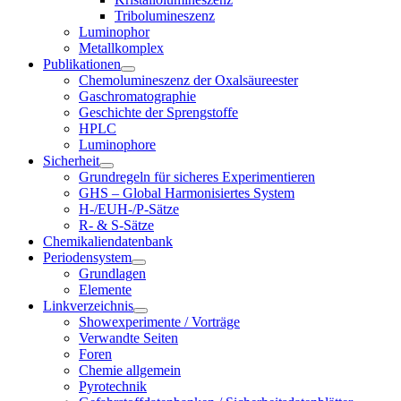
Tribolumineszenz
Luminophor
Metallkomplex
Publikationen
Chemolumineszenz der Oxalsäureester
Gaschromatographie
Geschichte der Sprengstoffe
HPLC
Luminophore
Sicherheit
Grundregeln für sicheres Experimentieren
GHS – Global Harmonisiertes System
H-/EUH-/P-Sätze
R- & S-Sätze
Chemikaliendatenbank
Periodensystem
Grundlagen
Elemente
Linkverzeichnis
Showexperimente / Vorträge
Verwandte Seiten
Foren
Chemie allgemein
Pyrotechnik