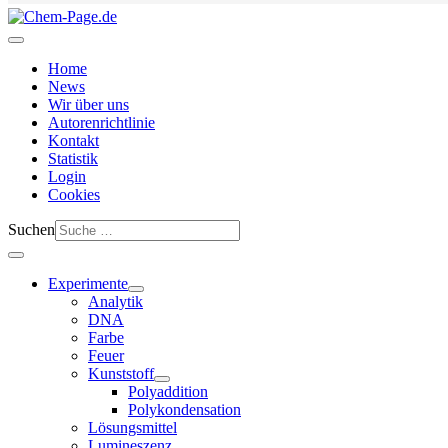
Home
News
Wir über uns
Autorenrichtlinie
Kontakt
Statistik
Login
Cookies
Suchen
Experimente
Analytik
DNA
Farbe
Feuer
Kunststoff
Polyaddition
Polykondensation
Lösungsmittel
Lumineszenz