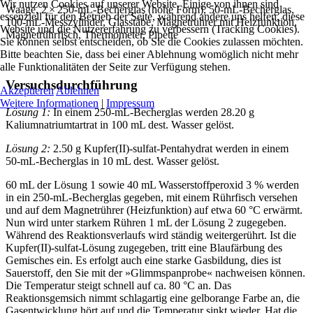
Wir nutzen Cookies auf unserer Website. Einige von ihnen sind
Waage, 2 × 250‑mL‑Becherglas (hohe Form), 50‑mL‑Becherglas,
essenziell für den Betrieb der Seite, während andere uns helfen, diese
100‑mL‑Messzylinder, Glasstäbe, Magnetrührer mit Heizfunktion,
Website und die Nutzererfahrung zu verbessern (Tracking Cookies).
Magnetrührfisch, Thermometer, Pipette
Sie können selbst entscheiden, ob Sie die Cookies zulassen möchten.
Bitte beachten Sie, dass bei einer Ablehnung womöglich nicht mehr
alle Funktionalitäten der Seite zur Verfügung stehen.
Versuchsdurchführung
Akzeptieren
Ablehnen
Weitere Informationen
|
Impressum
Lösung 1:
In einem 250‑mL‑Becherglas werden 28.20 g
Kaliumnatriumtartrat in 100 mL dest. Wasser gelöst.
Lösung 2:
2.50 g Kupfer(II)-sulfat-Pentahydrat werden in einem
50‑mL‑Becherglas in 10 mL dest. Wasser gelöst.
60 mL der Lösung 1 sowie 40 mL Wasserstoffperoxid 3 % werden
in ein 250‑mL‑Becherglas gegeben, mit einem Rührfisch versehen
und auf dem Magnetrührer (Heizfunktion) auf etwa 60 °C erwärmt.
Nun wird unter starkem Rühren 1 mL der Lösung 2 zugegeben.
Während des Reaktionsverlaufs wird ständig weitergerührt. Ist die
Kupfer(II)-sulfat‑Lösung zugegeben, tritt eine Blaufärbung des
Gemisches ein. Es erfolgt auch eine starke Gasbildung, dies ist
Sauerstoff, den Sie mit der »Glimmspanprobe« nachweisen können.
Die Temperatur steigt schnell auf ca. 80 °C an. Das
Reaktionsgemsich nimmt schlagartig eine gelborange Farbe an, die
Gasentwicklung hört auf und die Temperatur sinkt wieder. Hat die