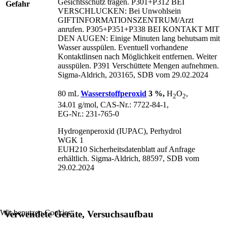
Gesichtsschutz tragen. P301+P312 BEI
Gefahr
VERSCHLUCKEN: Bei Unwohlsein
GIFTINFORMATIONSZENTRUM/
Arzt
anrufen. P305+P351+P338 BEI KONTAKT MIT
DEN AUGEN: Einige Minuten lang behutsam mit
Wasser ausspülen. Eventuell vorhandene
Kontaktlinsen nach Möglichkeit entfernen. Weiter
ausspülen. P391 Verschüttete Mengen aufnehmen.
Sigma-Aldrich, 203165, SDB vom 29.02.2024
80 mL
Wasserstoffperoxid
3 %,
H
O
,
2
2
34.01 g/mol, CAS‑Nr.: 7722‑84‑1,
EG‑Nr.: 231‑765‑0
Hydrogenperoxid (IUPAC), Perhydrol
WGK 1
EUH210 Sicherheitsdatenblatt auf Anfrage
erhältlich. Sigma-Aldrich, 88597, SDB vom
29.02.2024
Wir benutzen Cookies
Verwendete Geräte, Versuchsaufbau