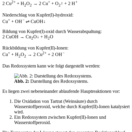
2+
+
+
2 Cu
+ H
O
→ 2 Cu
+ O
↑ + 2 H
2
2
2
Niederschlag von Kupfer(I)-hydroxid:
+
−
Cu
+ OH
⇌ CuOH↓
Bildung von Kupfer(I)-oxid durch Wasserabspaltung:
2 CuOH → Cu
O↓ + H
O
2
2
Rückbildung von Kupfer(II)-Ionen:
+
2+
−
Cu
+ H
O
→ 2 Cu
+ 2 OH
2
2
Das Redoxsystem kann wie folgt dargestellt werden:
Abb. 2:
Darstellung des Redoxsystems.
Es liegen zwei nebeneinander ablaufende Hauptreaktionen vor:
Die Oxidation von Tartrat (Weinsäure) durch
Wasserstoffperoxid, welche durch Kupfer(II)-Ionen katalysiert
wird.
Ein Redoxsystem zwischen Kupfer(II)-Ionen und
Wasserstoffperoxid.