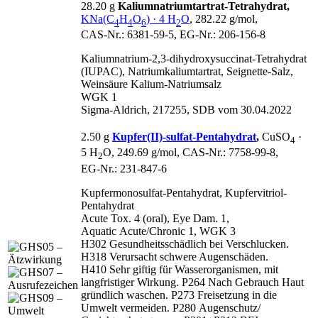
28.20 g
Kaliumnatriumtartrat-Tetrahydrat,
KNa(C
H
O
) · 4 H
O
, 282.22 g/mol,
4
4
6
2
CAS‑Nr.: 6381‑59‑5, EG‑Nr.: 206‑156‑8
Kaliumnatrium-2,3‑dihydroxysuccinat-Tetrahydrat
(IUPAC), Natriumkaliumtartrat, Seignette‑Salz,
Weinsäure Kalium‑Natriumsalz
WGK 1
Sigma-Aldrich, 217255, SDB vom 30.04.2022
2.50 g
Kupfer(II)-sulfat-Pentahydrat
,
CuSO
·
4
5 H
O, 249.69 g/mol, CAS‑Nr.: 7758‑99‑8,
2
EG‑Nr.: 231‑847‑6
Kupfermonosulfat-Pentahydrat, Kupfervitriol-
Pentahydrat
Acute Tox. 4 (oral), Eye Dam. 1,
Aquatic Acute/Chronic 1, WGK 3
H302 Gesundheitsschädlich bei Verschlucken.
H318 Verursacht schwere Augenschäden.
H410 Sehr giftig für Wasserorganismen, mit
langfristiger Wirkung. P264 Nach Gebrauch Haut
gründlich waschen. P273 Freisetzung in die
Umwelt vermeiden. P280 Augenschutz/