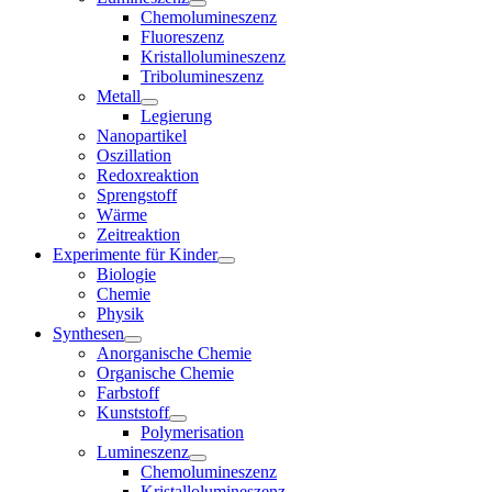
Chemolumineszenz
Fluoreszenz
Kristallolumineszenz
Tribolumineszenz
Metall
Legierung
Nanopartikel
Oszillation
Redoxreaktion
Sprengstoff
Wärme
Zeitreaktion
Experimente für Kinder
Biologie
Chemie
Physik
Synthesen
Anorganische Chemie
Organische Chemie
Farbstoff
Kunststoff
Polymerisation
Lumineszenz
Chemolumineszenz
Kristallolumineszenz