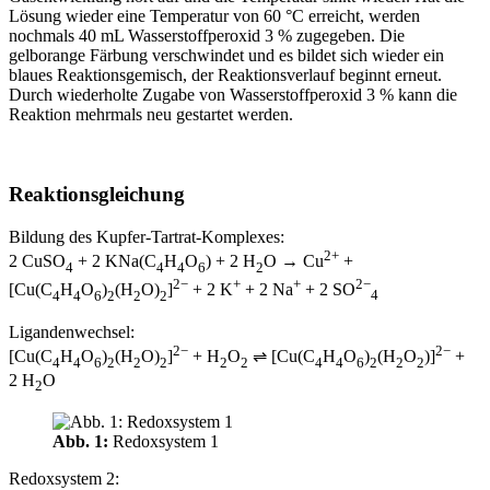
Lösung wieder eine Temperatur von 60 °C erreicht, werden
nochmals 40 mL Wasserstoffperoxid 3 % zugegeben. Die
gelborange Färbung verschwindet und es bildet sich wieder ein
blaues Reaktionsgemisch, der Reaktionsverlauf beginnt erneut.
Durch wiederholte Zugabe von Wasserstoffperoxid 3 % kann die
Reaktion mehrmals neu gestartet werden.
Reaktionsgleichung
Bildung des Kupfer‑Tartrat‑Komplexes:
2+
2 CuSO
+ 2 KNa(C
H
O
) + 2 H
O → Cu
+
4
4
4
6
2
2−
+
+
2−
[Cu(C
H
O
)
(H
O)
]
+ 2 K
+ 2 Na
+ 2 SO
4
4
6
2
2
2
4
Ligandenwechsel:
2−
2−
[Cu(C
H
O
)
(H
O)
]
+ H
O
⇌ [Cu(C
H
O
)
(H
O
)]
+
4
4
6
2
2
2
2
2
4
4
6
2
2
2
2 H
O
2
Abb. 1:
Redoxsystem 1
Redoxsystem 2: