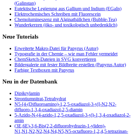
(Galinstan)
Eutektische Legierung aus Gallium und Indium (EGaIn)
Elektrochemisches Schreiben mit Fluorescein
Chemolumineszenz mit Alginatbällchen (Bubble-Tea)
Wunderkerzen (öko- und toxikologisch unbedenklich)
Neue Tutorials
Erweiterte Makro-Datei für Papyrus (Autor)
Typografie in der Chemie – wie man Fehler vermeidet
ChemSketch-Dateien in SVG konvertieren
Bildergalerie mit fester Bildbreite erstellen (Papyrus Autor)
Farbige Textboxen mit Papyrus
Neu in der Datenbank
Dipikrylamin
Strontiumnitrat-Tetrahydrat
N5-[4-(Difluoroamino)-1,2,5-oxadiazol-3-yl]-N2,N2-
difluoro-1,3,4-oxadiazol-2,5-diamin
5-Azido-N-(4-azido-1,2,5-oxadiazol-3-yl)-1,3,4-oxadiazol-2-
amin
(3E,6E)-3,6-Bis(2,2-difluorohydrazin-1-yliden)-
N1,N1,N2,N2,N4,N4,N5,N5-octafluoro-1,2,4,5-tetrazinan-