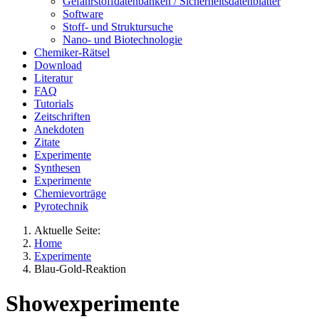
Gefahrstoffdatenbanken / Sicherheitsdatenblätter
Software
Stoff- und Struktursuche
Nano- und Biotechnologie
Chemiker-Rätsel
Download
Literatur
FAQ
Tutorials
Zeitschriften
Anekdoten
Zitate
Experimente
Synthesen
Experimente
Chemievorträge
Pyrotechnik
Aktuelle Seite:
Home
Experimente
Blau-Gold-Reaktion
Showexperimente