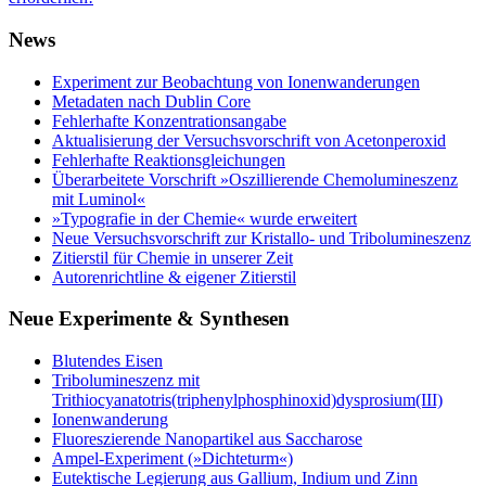
News
Experiment zur Beobachtung von Ionenwanderungen
Metadaten nach Dublin Core
Fehlerhafte Konzentrationsangabe
Aktualisierung der Versuchsvorschrift von Acetonperoxid
Fehlerhafte Reaktionsgleichungen
Überarbeitete Vorschrift »Oszillierende Chemolumineszenz
mit Luminol«
»Typografie in der Chemie« wurde erweitert
Neue Versuchsvorschrift zur Kristallo- und Tribolumineszenz
Zitierstil für Chemie in unserer Zeit
Autorenrichtline & eigener Zitierstil
Neue Experimente & Synthesen
Blutendes Eisen
Tribolumineszenz mit
Trithiocyanatotris(triphenylphosphinoxid)dysprosium(III)
Ionenwanderung
Fluoreszierende Nanopartikel aus Saccharose
Ampel-Experiment (»Dichteturm«)
Eutektische Legierung aus Gallium, Indium und Zinn