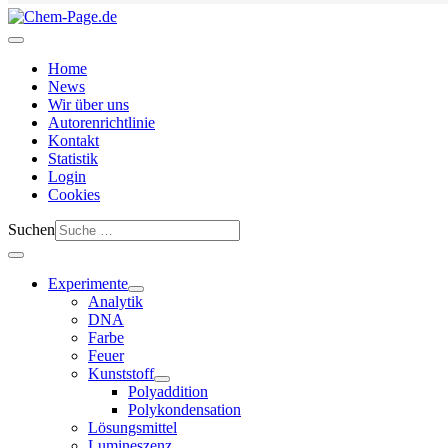
Home
News
Wir über uns
Autorenrichtlinie
Kontakt
Statistik
Login
Cookies
Suchen
Experimente
Analytik
DNA
Farbe
Feuer
Kunststoff
Polyaddition
Polykondensation
Lösungsmittel
Lumineszenz