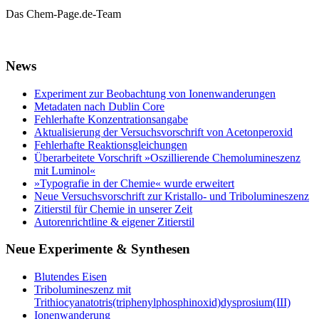
Das Chem-Page.de-Team
News
Experiment zur Beobachtung von Ionenwanderungen
Metadaten nach Dublin Core
Fehlerhafte Konzentrationsangabe
Aktualisierung der Versuchsvorschrift von Acetonperoxid
Fehlerhafte Reaktionsgleichungen
Überarbeitete Vorschrift »Oszillierende Chemolumineszenz
mit Luminol«
»Typografie in der Chemie« wurde erweitert
Neue Versuchsvorschrift zur Kristallo- und Tribolumineszenz
Zitierstil für Chemie in unserer Zeit
Autorenrichtline & eigener Zitierstil
Neue Experimente & Synthesen
Blutendes Eisen
Tribolumineszenz mit
Trithiocyanatotris(triphenylphosphinoxid)dysprosium(III)
Ionenwanderung