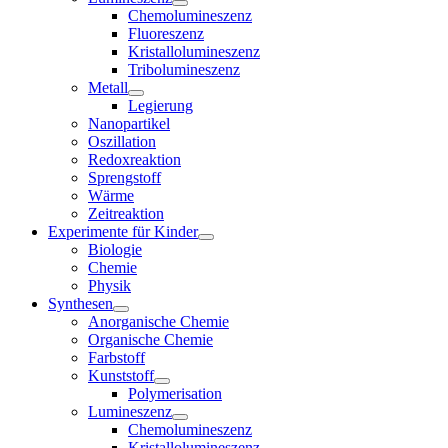
Chemolumineszenz
Fluoreszenz
Kristallolumineszenz
Tribolumineszenz
Metall
Legierung
Nanopartikel
Oszillation
Redoxreaktion
Sprengstoff
Wärme
Zeitreaktion
Experimente für Kinder
Biologie
Chemie
Physik
Synthesen
Anorganische Chemie
Organische Chemie
Farbstoff
Kunststoff
Polymerisation
Lumineszenz
Chemolumineszenz
Kristallolumineszenz