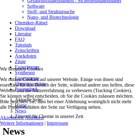
Gefahrstoffdatenbanken / Sicherheitsdatenblätter
Software
Stoff- und Struktursuche
Nano- und Biotechnologie
Chemiker-Rätsel
Download
Literatur
FAQ
Tutorials
Zeitschriften
Anekdoten
Zitate
Experimente
Wir benutzen Cookies
Synthesen
Experimente
Wir nutzen Cookies auf unserer Website. Einige von ihnen sind
Chemievorträge
essenziell für den Betrieb der Seite, während andere uns helfen, diese
Pyrotechnik
Website und die Nutzererfahrung zu verbessern (Tracking Cookies).
Sie können selbst entscheiden, ob Sie die Cookies zulassen möchten.
Aktuelle Seite:
Bitte beachten Sie, dass bei einer Ablehnung womöglich nicht mehr
Home
alle Funktionalitäten der Seite zur Verfügung stehen.
News
Zitierstil für Chemie in unserer Zeit
Akzeptieren
Ablehnen
Weitere Informationen
|
Impressum
News