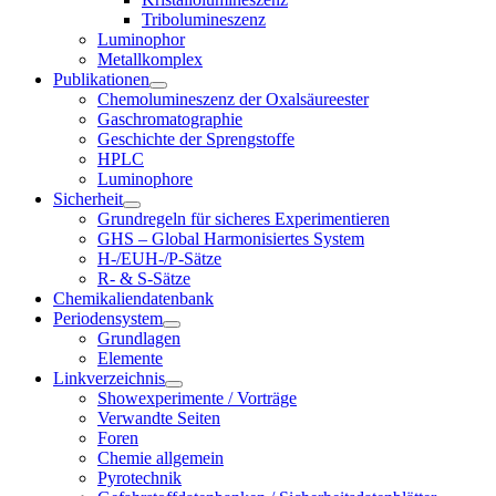
Tribolumineszenz
Luminophor
Metallkomplex
Publikationen
Chemolumineszenz der Oxalsäureester
Gaschromatographie
Geschichte der Sprengstoffe
HPLC
Luminophore
Sicherheit
Grundregeln für sicheres Experimentieren
GHS – Global Harmonisiertes System
H-/EUH-/P-Sätze
R- & S-Sätze
Chemikaliendatenbank
Periodensystem
Grundlagen
Elemente
Linkverzeichnis
Showexperimente / Vorträge
Verwandte Seiten
Foren
Chemie allgemein
Pyrotechnik