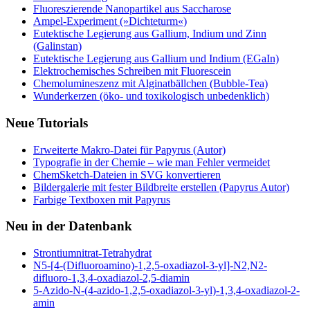
Fluoreszierende Nanopartikel aus Saccharose
Ampel-Experiment (»Dichteturm«)
Eutektische Legierung aus Gallium, Indium und Zinn
(Galinstan)
Eutektische Legierung aus Gallium und Indium (EGaIn)
Elektrochemisches Schreiben mit Fluorescein
Chemolumineszenz mit Alginatbällchen (Bubble-Tea)
Wunderkerzen (öko- und toxikologisch unbedenklich)
Neue Tutorials
Erweiterte Makro-Datei für Papyrus (Autor)
Typografie in der Chemie – wie man Fehler vermeidet
ChemSketch-Dateien in SVG konvertieren
Bildergalerie mit fester Bildbreite erstellen (Papyrus Autor)
Farbige Textboxen mit Papyrus
Neu in der Datenbank
Strontiumnitrat-Tetrahydrat
N5-[4-(Difluoroamino)-1,2,5-oxadiazol-3-yl]-N2,N2-
difluoro-1,3,4-oxadiazol-2,5-diamin
5-Azido-N-(4-azido-1,2,5-oxadiazol-3-yl)-1,3,4-oxadiazol-2-
amin