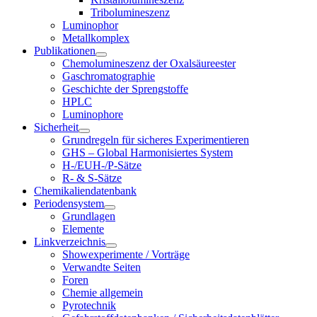
Tribolumineszenz
Luminophor
Metallkomplex
Publikationen
Chemolumineszenz der Oxalsäureester
Gaschromatographie
Geschichte der Sprengstoffe
HPLC
Luminophore
Sicherheit
Grundregeln für sicheres Experimentieren
GHS – Global Harmonisiertes System
H-/EUH-/P-Sätze
R- & S-Sätze
Chemikaliendatenbank
Periodensystem
Grundlagen
Elemente
Linkverzeichnis
Showexperimente / Vorträge
Verwandte Seiten
Foren
Chemie allgemein
Pyrotechnik