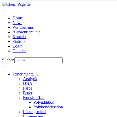
Home
News
Wir über uns
Autorenrichtlinie
Kontakt
Statistik
Login
Cookies
Suchen
Experimente
Analytik
DNA
Farbe
Feuer
Kunststoff
Polyaddition
Polykondensation
Lösungsmittel
Lumineszenz