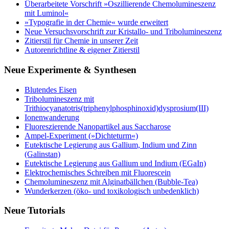
Überarbeitete Vorschrift »Oszillierende Chemolumineszenz
mit Luminol«
»Typografie in der Chemie« wurde erweitert
Neue Versuchsvorschrift zur Kristallo- und Tribolumineszenz
Zitierstil für Chemie in unserer Zeit
Autorenrichtline & eigener Zitierstil
Neue Experimente & Synthesen
Blutendes Eisen
Tribolumineszenz mit
Trithiocyanatotris(triphenylphosphinoxid)dysprosium(III)
Ionenwanderung
Fluoreszierende Nanopartikel aus Saccharose
Ampel-Experiment (»Dichteturm«)
Eutektische Legierung aus Gallium, Indium und Zinn
(Galinstan)
Eutektische Legierung aus Gallium und Indium (EGaIn)
Elektrochemisches Schreiben mit Fluorescein
Chemolumineszenz mit Alginatbällchen (Bubble-Tea)
Wunderkerzen (öko- und toxikologisch unbedenklich)
Neue Tutorials