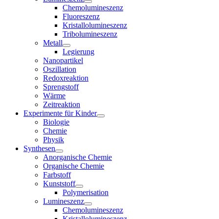
Chemolumineszenz
Fluoreszenz
Kristallolumineszenz
Tribolumineszenz
Metall
Legierung
Nanopartikel
Oszillation
Redoxreaktion
Sprengstoff
Wärme
Zeitreaktion
Experimente für Kinder
Biologie
Chemie
Physik
Synthesen
Anorganische Chemie
Organische Chemie
Farbstoff
Kunststoff
Polymerisation
Lumineszenz
Chemolumineszenz
Kristallolumineszenz