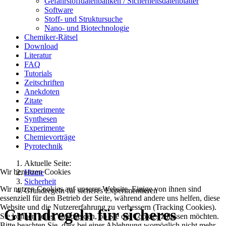
Gefahrstoffdatenbanken / Sicherheitsdatenblätter
Software
Stoff- und Struktursuche
Nano- und Biotechnologie
Chemiker-Rätsel
Download
Literatur
FAQ
Tutorials
Zeitschriften
Anekdoten
Zitate
Experimente
Synthesen
Experimente
Chemievorträge
Pyrotechnik
Aktuelle Seite:
Wir benutzen Cookies
Home
Sicherheit
Wir nutzen Cookies auf unserer Website. Einige von ihnen sind
Grundregeln für sicheres Experimentieren
essenziell für den Betrieb der Seite, während andere uns helfen, diese
Website und die Nutzererfahrung zu verbessern (Tracking Cookies).
Grundregeln für sicheres
Sie können selbst entscheiden, ob Sie die Cookies zulassen möchten.
Bitte beachten Sie, dass bei einer Ablehnung womöglich nicht mehr