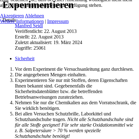
Experimentieren
alle Funktionalitäten der Seite zur Verfügung stehen.
Akzeptieren
Ablehnen
Details
Weitere Informationen
|
Impressum
Manfred Seidl
Veröffentlicht: 22. August 2013
Erstellt: 22. August 2013
Zuletzt aktualisiert: 19. März 2024
Zugriffe: 25061
Sicherheit
Vor dem Experiment die Versuchsanleitung ganz durchlesen.
Die angegebenen Mengen einhalten.
Experimentieren Sie nur mit Stoffen, deren Eigenschaften
Ihnen bekannt sind. Gegebenenfalls die
Sicherheitsdatenblätter bzw. die betreffenden
Betriebsanweisungen zurateziehen.
Nehmen Sie nur die Chemikalien aus dem Vorratsschrank, die
Sie wirklich benötigen.
Bei allen Versuchen Schutzbrille, Laborkittel und
Schutzhandschuhe tragen.
Nicht alle Schutzhandschuhe sind
für alle Stoffe geeignet! Für sehr starke Oxidationsmittel wie
z. B. Salpetersäure > 70 % werden spezielle
Schutzhandschuhe benötigt!