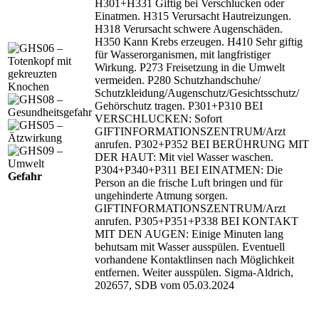
H301+H331 Giftig bei Verschlucken oder
Einatmen. H315 Verursacht Hautreizungen.
H318 Verursacht schwere Augenschäden.
H350 Kann Krebs erzeugen. H410 Sehr giftig
für Wasserorganismen, mit langfristiger
Wirkung. P273 Freisetzung in die Umwelt
vermeiden. P280 Schutzhandschuhe/
Schutzkleidung/
Augenschutz/
Gesichtsschutz/
Gehörschutz tragen. P301+P310 BEI
VERSCHLUCKEN: Sofort
GIFTINFORMATIONSZENTRUM/
Arzt
anrufen. P302+P352 BEI BERÜHRUNG MIT
DER HAUT: Mit viel Wasser waschen.
P304+P340+P311 BEI EINATMEN: Die
Gefahr
Person an die frische Luft bringen und für
ungehinderte Atmung sorgen.
GIFTINFORMATIONSZENTRUM/
Arzt
anrufen. P305+P351+P338 BEI KONTAKT
MIT DEN AUGEN: Einige Minuten lang
behutsam mit Wasser ausspülen. Eventuell
vorhandene Kontaktlinsen nach Möglichkeit
entfernen. Weiter ausspülen. Sigma-Aldrich,
202657, SDB vom 05.03.2024