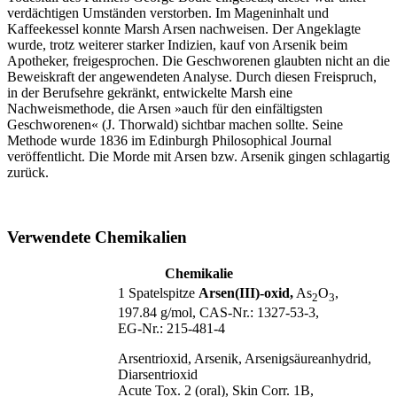
verdächtigen Umständen verstorben. Im Mageninhalt und
Kaffeekessel konnte Marsh Arsen nachweisen. Der Angeklagte
wurde, trotz weiterer starker Indizien, kauf von Arsenik beim
Apotheker, freigesprochen. Die Geschworenen glaubten nicht an die
Beweiskraft der angewendeten Analyse. Durch diesen Freispruch,
in der Berufsehre gekränkt, entwickelte Marsh eine
Nachweismethode, die Arsen »auch für den einfältigsten
Geschworenen« (J. Thorwald) sichtbar machen sollte. Seine
Methode wurde 1836 im Edinburgh Philosophical Journal
veröffentlicht. Die Morde mit Arsen bzw. Arsenik gingen schlagartig
zurück.
Verwendete Chemikalien
Chemikalie
1 Spatelspitze
Arsen(III)-oxid,
As
O
,
2
3
197.84 g/mol, CAS‑Nr.: 1327‑53‑3,
EG‑Nr.: 215‑481‑4
Arsentrioxid, Arsenik, Arsenigsäureanhydrid,
Diarsentrioxid
Acute Tox. 2 (oral), Skin Corr. 1B,