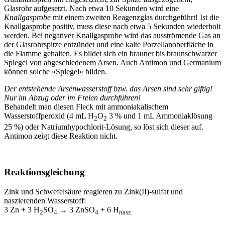
Glasrohr aufgesetzt. Nach etwa 10 Sekunden wird eine
Knallgasprobe
mit einem zweiten Reagenzglas durchgeführt! Ist die
Knallgasprobe positiv, muss diese nach etwa 5 Sekunden wiederholt
werden. Bei negativer Knallgasprobe wird das ausströmende Gas an
der Glasrohrspitze entzündet und eine kalte Porzellanoberfläche in
die Flamme gehalten. Es bildet sich ein brauner bis braunschwarzer
Spiegel von abgeschiedenem Arsen. Auch Antimon und Germanium
können solche »Spiegel« bilden.
Der entstehende Arsenwasserstoff bzw. das Arsen sind sehr giftig!
Nur im Abzug oder im Freien durchführen!
Behandelt man diesen Fleck mit ammoniakalischem
Wasserstoffperoxid (4 mL H
O
3 % und 1 mL Ammoniaklösung
2
2
25 %) oder Natriumhypochlorit-Lösung, so löst sich dieser auf.
Antimon zeigt diese Reaktion nicht.
Reaktionsgleichung
Zink und Schwefelsäure reagieren zu Zink(II)-sulfat und
naszierenden Wasserstoff:
3 Zn + 3 H
SO
→ 3 ZnSO
+ 6 H
2
4
4
nasz.