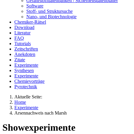
Gefahrstoffdatenbanken / Sicherheitsdatenblätter
Software
Stoff- und Struktursuche
Nano- und Biotechnologie
Chemiker-Rätsel
Download
Literatur
FAQ
Tutorials
Zeitschriften
Anekdoten
Zitate
Experimente
Synthesen
Experimente
Chemievorträge
Pyrotechnik
Aktuelle Seite:
Home
Experimente
Arsennachweis nach Marsh
Showexperimente