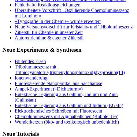
Fehlerhafte Reaktionsgleichungen
Überarbeitete Vorschrift »Oszillierende Chemolumineszenz
mit Luminol«
»Typografie in der Chemie« wurde erweitert
Neue Versuchsvorschrift zur Kristallo- und Tribolumineszenz
Zitierstil für Chemie in unserer Zeit
Autorenrichtline & eigener Zitierstil
Neue Experimente & Synthesen
Blutendes Eisen
Tribolumineszenz mit
Trithiocyanatotris(triphenylphosphinoxid)dysprosium(III)
Ionenwanderung
Fluoreszierende Nanopartikel aus Saccharose
Ampel-Experiment (»Dichteturm«)
Eutektische Legierung aus Gallium, Indium und Zinn
(Galinstan)
Eutektische Legierung aus Gallium und Indium (EGaIn)
Elektrochemisches Schreiben mit Fluorescein
Chemolumineszenz mit Alginatbällchen (Bubble-Tea)
Wunderkerzen (öko- und toxikologisch unbedenklich)
Neue Tutorials