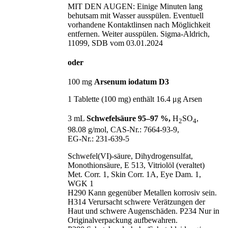
MIT DEN AUGEN: Einige Minuten lang
behutsam mit Wasser ausspülen. Eventuell
vorhandene Kontaktlinsen nach Möglichkeit
entfernen. Weiter ausspülen. Sigma-Aldrich,
11099, SDB vom 03.01.2024
oder
100 mg
Arsenum iodatum D3
1 Tablette (100 mg) enthält 16.4 μg Arsen
3 mL
Schwefelsäure 95–97 %,
H
SO
,
2
4
98.08 g/mol, CAS‑Nr.: 7664‑93‑9,
EG‑Nr.: 231‑639‑5
Schwefel(VI)-säure, Dihydrogensulfat,
Monothionsäure, E 513, Vitriolöl (veraltet)
Met. Corr. 1, Skin Corr. 1A, Eye Dam. 1,
WGK 1
H290 Kann gegenüber Metallen korrosiv sein.
H314 Verursacht schwere Verätzungen der
Haut und schwere Augenschäden. P234 Nur in
Originalverpackung aufbewahren.