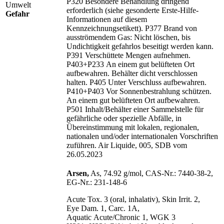
P320 Besondere Behandlung dringend
erforderlich (siehe gesonderte Erste-Hilfe-
Gefahr
Informationen auf diesem
Kennzeichnungsetikett). P377 Brand von
ausströmendem Gas: Nicht löschen, bis
Undichtigkeit gefahrlos beseitigt werden kann.
P391 Verschüttete Mengen aufnehmen.
P403+P233 An einem gut belüfteten Ort
aufbewahren. Behälter dicht verschlossen
halten. P405 Unter Verschluss aufbewahren.
P410+P403 Vor Sonnenbestrahlung schützen.
An einem gut belüfteten Ort aufbewahren.
P501 Inhalt/
Behälter einer Sammelstelle für
gefährliche oder spezielle Abfälle, in
Übereinstimmung mit lokalen, regionalen,
nationalen und/
oder internationalen Vorschriften
zuführen. Air Liquide, 005, SDB vom
26.05.2023
Arsen,
As, 74.92 g/mol, CAS‑Nr.: 7440‑38‑2,
EG‑Nr.: 231‑148‑6
Acute Tox. 3 (oral, inhalativ), Skin Irrit. 2,
Eye Dam. 1, Carc. 1A,
Aquatic Acute/Chronic 1, WGK 3