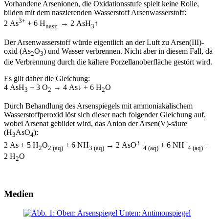
Vorhandene Arsenionen, die Oxidationsstufe spielt keine Rolle,
bilden mit dem naszierenden Wasserstoff Arsenwasserstoff:
3+
2 As
+ 6 H
→ 2 AsH
↑
nasz.
3
Der Arsenwasserstoff würde eigentlich an der Luft zu Arsen(III)-
oxid (As
O
) und Wasser verbrennen. Nicht aber in diesem Fall, da
2
3
die Verbrennung durch die kältere Porzellanoberfläche gestört wird.
Es gilt daher die Gleichung:
4 AsH
+ 3 O
→ 4 As↓ + 6 H
O
3
2
2
Durch Behandlung des Arsenspiegels mit ammoniakalischem
Wasserstoffperoxid löst sich dieser nach folgender Gleichung auf,
wobei Arsenat gebildet wird, das Anion der Arsen(V)-säure
(H
AsO
):
3
4
3−
+
2 As + 5 H
O
+ 6 NH
→ 2 AsO
+ 6 NH
+
2
2 (aq)
3 (aq)
4 (aq)
4 (aq)
2 H
O
2
Medien