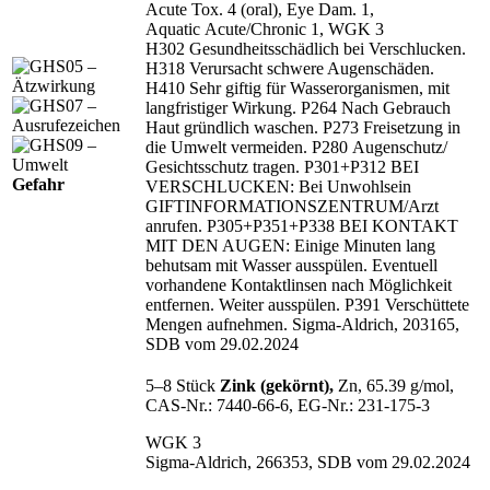
Acute Tox. 4 (oral), Eye Dam. 1,
Aquatic Acute/Chronic 1, WGK 3
H302 Gesundheitsschädlich bei Verschlucken.
H318 Verursacht schwere Augenschäden.
H410 Sehr giftig für Wasserorganismen, mit
langfristiger Wirkung. P264 Nach Gebrauch
Haut gründlich waschen. P273 Freisetzung in
die Umwelt vermeiden. P280 Augenschutz/
Gesichtsschutz tragen. P301+P312 BEI
Gefahr
VERSCHLUCKEN: Bei Unwohlsein
GIFTINFORMATIONSZENTRUM/
Arzt
anrufen. P305+P351+P338 BEI KONTAKT
MIT DEN AUGEN: Einige Minuten lang
behutsam mit Wasser ausspülen. Eventuell
vorhandene Kontaktlinsen nach Möglichkeit
entfernen. Weiter ausspülen. P391 Verschüttete
Mengen aufnehmen. Sigma-Aldrich, 203165,
SDB vom 29.02.2024
5–8 Stück
Zink (gekörnt),
Zn, 65.39 g/mol,
CAS‑Nr.: 7440‑66‑6, EG‑Nr.: 231‑175‑3
WGK 3
Sigma-Aldrich, 266353, SDB vom 29.02.2024