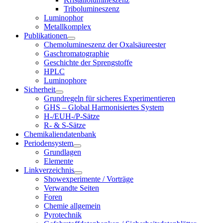
Tribolumineszenz
Luminophor
Metallkomplex
Publikationen
Chemolumineszenz der Oxalsäureester
Gaschromatographie
Geschichte der Sprengstoffe
HPLC
Luminophore
Sicherheit
Grundregeln für sicheres Experimentieren
GHS – Global Harmonisiertes System
H-/EUH-/P-Sätze
R- & S-Sätze
Chemikaliendatenbank
Periodensystem
Grundlagen
Elemente
Linkverzeichnis
Showexperimente / Vorträge
Verwandte Seiten
Foren
Chemie allgemein
Pyrotechnik