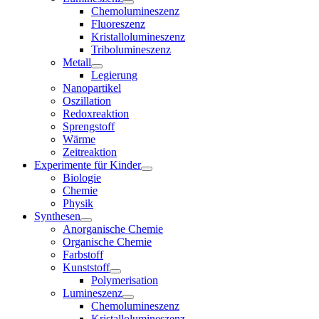
Chemolumineszenz
Fluoreszenz
Kristallolumineszenz
Tribolumineszenz
Metall
Legierung
Nanopartikel
Oszillation
Redoxreaktion
Sprengstoff
Wärme
Zeitreaktion
Experimente für Kinder
Biologie
Chemie
Physik
Synthesen
Anorganische Chemie
Organische Chemie
Farbstoff
Kunststoff
Polymerisation
Lumineszenz
Chemolumineszenz
Kristallolumineszenz