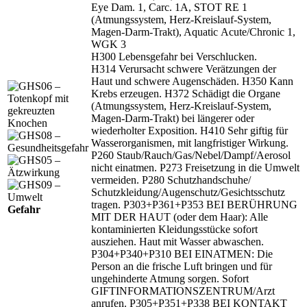
Eye Dam. 1, Carc. 1A, STOT RE 1
(Atmungssystem, Herz-Kreislauf-System,
Magen-Darm-Trakt), Aquatic Acute/Chronic 1,
WGK 3
H300 Lebensgefahr bei Verschlucken.
H314 Verursacht schwere Verätzungen der
Haut und schwere Augenschäden. H350 Kann
Krebs erzeugen. H372 Schädigt die Organe
(Atmungssystem, Herz-Kreislauf-System,
Magen-Darm-Trakt) bei längerer oder
wiederholter Exposition. H410 Sehr giftig für
Wasserorganismen, mit langfristiger Wirkung.
P260 Staub/
Rauch/
Gas/
Nebel/
Dampf/
Aerosol
nicht einatmen. P273 Freisetzung in die Umwelt
vermeiden. P280 Schutzhandschuhe/
Schutzkleidung/
Augenschutz/
Gesichtsschutz
tragen. P303+P361+P353 BEI BERÜHRUNG
Gefahr
MIT DER HAUT (oder dem Haar): Alle
kontaminierten Kleidungsstücke sofort
ausziehen. Haut mit Wasser abwaschen.
P304+P340+P310 BEI EINATMEN: Die
Person an die frische Luft bringen und für
ungehinderte Atmung sorgen. Sofort
GIFTINFORMATIONSZENTRUM/
Arzt
anrufen. P305+P351+P338 BEI KONTAKT