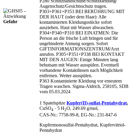
P280 Schutzhandschuhe/
Schutzkleidung/
Augenschutz/
Gesichtsschutz tragen.
P303+P361+P353 BEI BERÜHRUNG MIT
DER HAUT (oder dem Haar): Alle
Gefahr
kontaminierten Kleidungsstücke sofort
ausziehen. Haut mit Wasser abwaschen.
P304+P340+P310 BEI EINATMEN: Die
Person an die frische Luft bringen und für
ungehinderte Atmung sorgen. Sofort
GIFTINFORMATIONSZENTRUM/
Arzt
anrufen. P305+P351+P338 BEI KONTAKT
MIT DEN AUGEN: Einige Minuten lang
behutsam mit Wasser ausspülen. Eventuell
vorhandene Kontaktlinsen nach Möglichkeit
entfernen. Weiter ausspülen.
P363 Kontaminierte Kleidung vor erneutem
Tragen waschen. Sigma-Aldrich, 258105, SDB
vom 05.03.2024
1 Spatelspitze
Kupfer(II)-sulfat-Pentahydrat
,
CuSO
· 5 H
O, 249.69 g/mol,
4
2
CAS‑Nr.: 7758‑99‑8, EG‑Nr.: 231‑847‑6
Kupfermonosulfat-Pentahydrat, Kupfervitriol-
Pentahydrat