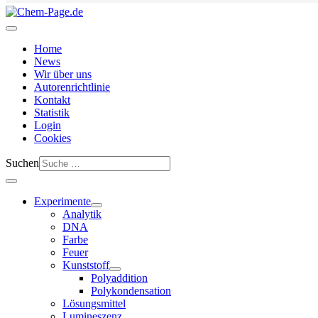
Home
News
Wir über uns
Autorenrichtlinie
Kontakt
Statistik
Login
Cookies
Suchen
Experimente
Analytik
DNA
Farbe
Feuer
Kunststoff
Polyaddition
Polykondensation
Lösungsmittel
Lumineszenz