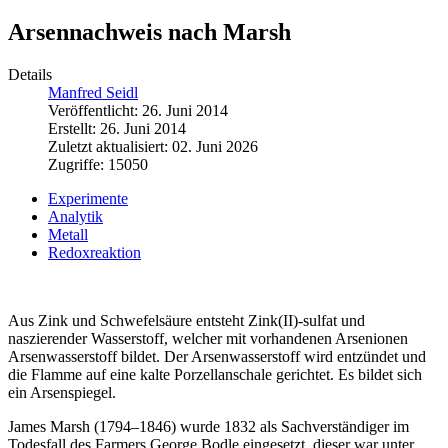
Arsennachweis nach Marsh
Details
Manfred Seidl
Veröffentlicht: 26. Juni 2014
Erstellt: 26. Juni 2014
Zuletzt aktualisiert: 02. Juni 2026
Zugriffe: 15050
Experimente
Analytik
Metall
Redoxreaktion
Aus Zink und Schwefelsäure entsteht Zink(II)-sulfat und
naszierender Wasserstoff, welcher mit vorhandenen Arsenionen
Arsenwasserstoff bildet. Der Arsenwasserstoff wird entzündet und
die Flamme auf eine kalte Porzellanschale gerichtet. Es bildet sich
ein Arsenspiegel.
James Marsh (1794–1846) wurde 1832 als Sachverständiger im
Todesfall des Farmers George Bodle eingesetzt, dieser war unter