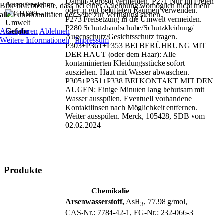
Dampf/
Aerosol vermeiden. P271 Nur im Freien
Bitte beachten Sie, dass bei einer Ablehnung womöglich nicht mehr
oder in gut belüfteten Räumen verwenden.
alle Funktionalitäten der Seite zur Verfügung stehen.
P273 Freisetzung in die Umwelt vermeiden.
P280 Schutzhandschuhe/
Schutzkleidung/
Akzeptieren
Ablehnen
Gefahr
Augenschutz/
Gesichtsschutz tragen.
Weitere Informationen
|
Impressum
P303+P361+P353 BEI BERÜHRUNG MIT
DER HAUT (oder dem Haar): Alle
kontaminierten Kleidungsstücke sofort
ausziehen. Haut mit Wasser abwaschen.
P305+P351+P338 BEI KONTAKT MIT DEN
AUGEN: Einige Minuten lang behutsam mit
Wasser ausspülen. Eventuell vorhandene
Kontaktlinsen nach Möglichkeit entfernen.
Weiter ausspülen. Merck, 105428, SDB vom
02.02.2024
Produkte
Chemikalie
Arsenwasserstoff,
AsH
, 77.98 g/mol,
3
CAS‑Nr.: 7784‑42‑1, EG‑Nr.: 232‑066‑3