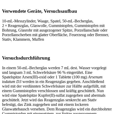
Verwendete Geräte, Versuchsaufbau
10‑mL‑Messzylinder, Waage, Spatel, 50‑mL‑Becherglas,
2 × Reagenzglas, Glaswolle, Gummistopfen, Gummistopfen mit
Bohrung, Glasrohr mit ausgezogener Spitze, Porzellanschale oder
Porzellanscherben mit glatter Oberfläche, Feuerzeug oder Brenner,
Stativ, Klammern, Muffen
Versuchsdurchführung
In einem 50‑mL‑Becherglas werden 7 mL dest. Wasser vorgelegt
und langsam 3 mL Schwefelsäure 96 % eingerührt. Eine
Spatelspitze Arsen(III)-oxid oder 1 Tablette (100 mg)
Arsenum
iodatum D3
werden in ein Reagenzglas gegeben. Anschließend
wird mit der verdünnten Schwefelsäure zur Hälfte aufgefüllt, mit
einem Gummistopfen verschlossen und kräftig geschüttelt. Nun
wird eine Spatelspitze Kupfer(II)-sulfat zugegeben und abermals
geschüttelt. Jetzt wird das Reagenzglas senkrecht am Stativ
befestigt, das Zink zugegeben und mit einem lockeren
Glaswattebausch versehen. Dem Reagenzglas wird ein durchbohrter
Gummistopfen mit eingesetztem, zur Spitze ausgezogenem,