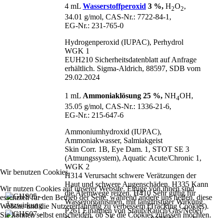
4 mL
Wasserstoffperoxid
3 %,
H
O
,
2
2
34.01 g/mol, CAS‑Nr.: 7722‑84‑1,
EG‑Nr.: 231‑765‑0
Hydrogenperoxid (IUPAC), Perhydrol
WGK 1
EUH210 Sicherheitsdatenblatt auf Anfrage
erhältlich. Sigma-Aldrich, 88597, SDB vom
29.02.2024
1 mL
Ammoniaklösung 25 %,
NH
OH,
4
35.05 g/mol, CAS‑Nr.: 1336‑21‑6,
EG‑Nr.: 215‑647‑6
Ammoniumhydroxid (IUPAC),
Ammoniakwasser, Salmiakgeist
Skin Corr. 1B, Eye Dam. 1, STOT SE 3
(Atmungssystem), Aquatic Acute/Chronic 1,
WGK 2
Wir benutzen Cookies
H314 Verursacht schwere Verätzungen der
Haut und schwere Augenschäden. H335 Kann
Wir nutzen Cookies auf unserer Website. Einige von ihnen sind
die Atemwege reizen. H410 Sehr giftig für
essenziell für den Betrieb der Seite, während andere uns helfen, diese
Wasserorganismen, mit langfristiger Wirkung.
Website und die Nutzererfahrung zu verbessern (Tracking Cookies).
P261 Einatmen von Staub/
Rauch/
Gas/
Nebel/
Sie können selbst entscheiden, ob Sie die Cookies zulassen möchten.