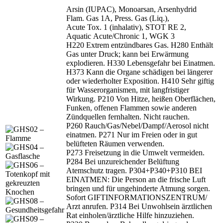
Arsin (IUPAC), Monoarsan, Arsenhydrid
Flam. Gas 1A, Press. Gas (Liq.),
Acute Tox. 1 (inhalativ), STOT RE 2,
Aquatic Acute/Chronic 1, WGK 3
H220 Extrem entzündbares Gas. H280 Enthält
Gas unter Druck; kann bei Erwärmung
explodieren. H330 Lebensgefahr bei Einatmen.
H373 Kann die Organe schädigen bei längerer
oder wiederholter Exposition. H410 Sehr giftig
für Wasserorganismen, mit langfristiger
Wirkung. P210 Von Hitze, heißen Oberflächen,
Funken, offenen Flammen sowie anderen
Zündquellen fernhalten. Nicht rauchen.
P260 Rauch/
Gas/
Nebel/
Dampf/
Aerosol nicht
einatmen. P271 Nur im Freien oder in gut
belüfteten Räumen verwenden.
P273 Freisetzung in die Umwelt vermeiden.
P284 Bei unzureichender Belüftung
Atemschutz tragen. P304+P340+P310 BEI
EINATMEN: Die Person an die frische Luft
bringen und für ungehinderte Atmung sorgen.
Sofort GIFTINFORMATIONSZENTRUM/
Arzt anrufen. P314 Bei Unwohlsein ärztlichen
Rat einholen/
ärztliche Hilfe hinzuziehen.