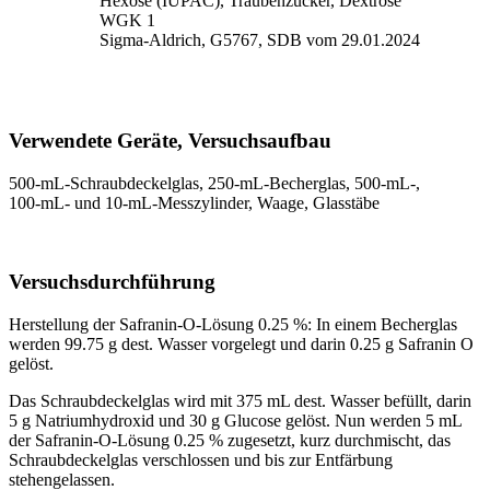
Hexose (IUPAC), Traubenzucker, Dextrose
WGK 1
Sigma-Aldrich, G5767, SDB vom 29.01.2024
Verwendete Geräte, Versuchsaufbau
500‑mL‑Schraubdeckelglas, 250‑mL‑Becherglas, 500‑mL‑,
100‑mL‑ und 10‑mL‑Messzylinder, Waage, Glasstäbe
Versuchsdurchführung
Herstellung der Safranin‑O‑Lösung 0.25 %: In einem Becherglas
werden 99.75 g dest. Wasser vorgelegt und darin 0.25 g Safranin O
gelöst.
Das Schraubdeckelglas wird mit 375 mL dest. Wasser befüllt, darin
5 g Natriumhydroxid und 30 g Glucose gelöst. Nun werden 5 mL
der Safranin‑O‑Lösung 0.25 % zugesetzt, kurz durchmischt, das
Schraubdeckelglas verschlossen und bis zur Entfärbung
stehengelassen.