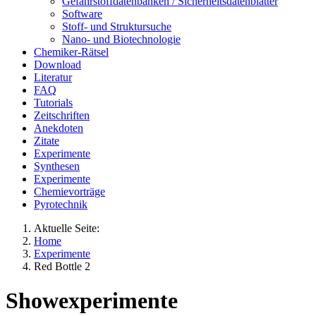
Gefahrstoffdatenbanken / Sicherheitsdatenblätter
Software
Stoff- und Struktursuche
Nano- und Biotechnologie
Chemiker-Rätsel
Download
Literatur
FAQ
Tutorials
Zeitschriften
Anekdoten
Zitate
Experimente
Synthesen
Experimente
Chemievorträge
Pyrotechnik
Aktuelle Seite:
Home
Experimente
Red Bottle 2
Showexperimente