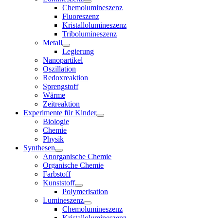
Chemolumineszenz
Fluoreszenz
Kristallolumineszenz
Tribolumineszenz
Metall
Legierung
Nanopartikel
Oszillation
Redoxreaktion
Sprengstoff
Wärme
Zeitreaktion
Experimente für Kinder
Biologie
Chemie
Physik
Synthesen
Anorganische Chemie
Organische Chemie
Farbstoff
Kunststoff
Polymerisation
Lumineszenz
Chemolumineszenz
Kristallolumineszenz