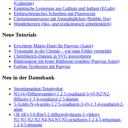
(Galinstan)
Eutektische Legierung aus Gallium und Indium (EGaIn)
Elektrochemisches Schreiben mit Fluorescein
Chemolumineszenz mit Alginatbällchen (Bubble-Tea)
Wunderkerzen (öko- und toxikologisch unbedenklich)
Neue Tutorials
Erweiterte Makro-Datei für Papyrus (Autor)
Typografie in der Chemie – wie man Fehler vermeidet
ChemSketch-Dateien in SVG konvertieren
Bildergalerie mit fester Bildbreite erstellen (Papyrus Autor)
Farbige Textboxen mit Papyrus
Neu in der Datenbank
Strontiumnitrat-Tetrahydrat
N5-[4-(Difluoroamino)-1,2,5-oxadiazol-3-yl]-N2,N2-
difluoro-1,3,4-oxadiazol-2,5-diamin
5-Azido-N-(4-azido-1,2,5-oxadiazol-3-yl)-1,3,4-oxadiazol-2-
amin
(3E,6E)-3,6-Bis(2,2-difluorohydrazin-1-yliden)-
N1,N1,N2,N2,N4,N4,N5,N5-octafluoro-1,2,4,5-tetrazinan-
1,2,4,5-tetramin