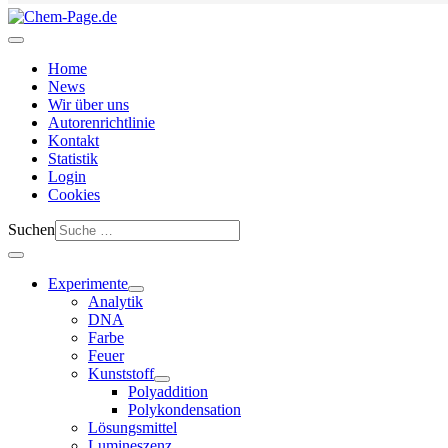
Home
News
Wir über uns
Autorenrichtlinie
Kontakt
Statistik
Login
Cookies
Suchen
Experimente
Analytik
DNA
Farbe
Feuer
Kunststoff
Polyaddition
Polykondensation
Lösungsmittel
Lumineszenz