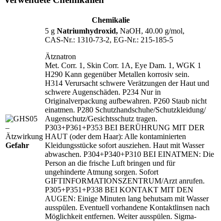
Chemikalie
5 g
Natriumhydroxid,
NaOH, 40.00 g/mol,
CAS‑Nr.: 1310‑73‑2, EG‑Nr.: 215‑185‑5
Ätznatron
Met. Corr. 1, Skin Corr. 1A, Eye Dam. 1, WGK 1
H290 Kann gegenüber Metallen korrosiv sein.
H314 Verursacht schwere Verätzungen der Haut und
schwere Augenschäden. P234 Nur in
Originalverpackung aufbewahren. P260 Staub nicht
einatmen. P280 Schutzhandschuhe/
Schutzkleidung/
Augenschutz/
Gesichtsschutz tragen.
P303+P361+P353 BEI BERÜHRUNG MIT DER
HAUT (oder dem Haar): Alle kontaminierten
Gefahr
Kleidungsstücke sofort ausziehen. Haut mit Wasser
abwaschen. P304+P340+P310 BEI EINATMEN: Die
Person an die frische Luft bringen und für
ungehinderte Atmung sorgen. Sofort
GIFTINFORMATIONSZENTRUM/
Arzt anrufen.
P305+P351+P338 BEI KONTAKT MIT DEN
AUGEN: Einige Minuten lang behutsam mit Wasser
ausspülen. Eventuell vorhandene Kontaktlinsen nach
Möglichkeit entfernen. Weiter ausspülen. Sigma-