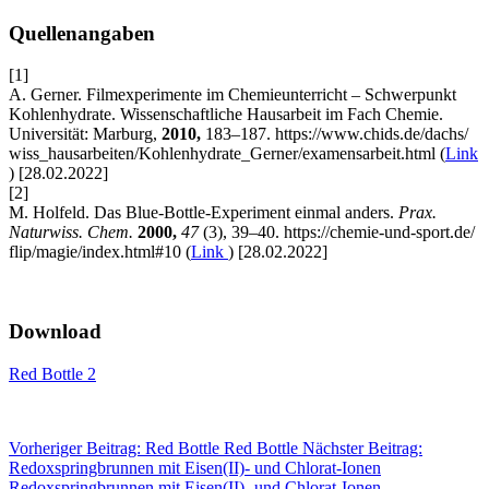
Quellenangaben
[1]
A. Gerner. Filmexperimente im Chemieunterricht – Schwerpunkt
Kohlenhydrate. Wissenschaftliche Hausarbeit im Fach Chemie.
Universität: Marburg,
2010,
183–187. https://www.chids.de/
dachs/
wiss_hausarbeiten/
Kohlenhydrate_Gerner/
examensarbeit.html
(
Link
)
[28.02.2022]
[2]
M. Holfeld. Das Blue-Bottle-Experiment einmal anders.
Prax.
Naturwiss. Chem.
2000,
47
(3), 39–40. https://chemie-und-sport.de/
flip/
magie/
index.html#10 (
Link
) [28.02.2022]
Download
Red Bottle 2
Vorheriger Beitrag: Red Bottle
Red Bottle
Nächster Beitrag:
Redoxspringbrunnen mit Eisen(II)- und Chlorat-Ionen
Redoxspringbrunnen mit Eisen(II)- und Chlorat-Ionen