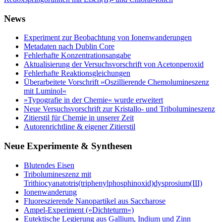
News
Experiment zur Beobachtung von Ionenwanderungen
Metadaten nach Dublin Core
Fehlerhafte Konzentrationsangabe
Aktualisierung der Versuchsvorschrift von Acetonperoxid
Fehlerhafte Reaktionsgleichungen
Überarbeitete Vorschrift »Oszillierende Chemolumineszenz
mit Luminol«
»Typografie in der Chemie« wurde erweitert
Neue Versuchsvorschrift zur Kristallo- und Tribolumineszenz
Zitierstil für Chemie in unserer Zeit
Autorenrichtline & eigener Zitierstil
Neue Experimente & Synthesen
Blutendes Eisen
Tribolumineszenz mit
Trithiocyanatotris(triphenylphosphinoxid)dysprosium(III)
Ionenwanderung
Fluoreszierende Nanopartikel aus Saccharose
Ampel-Experiment (»Dichteturm«)
Eutektische Legierung aus Gallium, Indium und Zinn