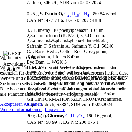
Aldrich, 306576, SDB vom 02.03.2024
0.25 g
Safranin O,
C
H
ClN
, 350.84 g/mol,
20
19
4
CAS‑Nr.: 477‑73‑6, EG‑Nr.: 207‑518‑8
3,7‑Dimethyl-10‑phenylphenazin-10‑ium-
2,8‑diaminchlorid (IUPAC), 3,7‑Diamino-
2,8‑dimethyl-5‑phenyl-phenaziniumchlorid,
Safranin T, Safranin A, Safranin Y, C.I. 50240,
C.I. Basic Red 2, Cotton Red, Gossypimin,
Tolusafranin, Hidaco Safranin
Wir benutzen Cookies
Eye Dam. 1, WGK 3
H318 Verursacht schwere Augenschäden.
Wir nutzen Cookies auf unserer Website. Einige von ihnen sind
Gefahr
P280 Augenschutz/
Gesichtsschutz tragen.
essenziell für den Betrieb der Seite, während andere uns helfen, diese
P305+P351+P338+P310 BEI KONTAKT MIT DEN
Website und die Nutzererfahrung zu verbessern (Tracking Cookies).
AUGEN: Einige Minuten lang behutsam mit Wasser
Sie können selbst entscheiden, ob Sie die Cookies zulassen möchten.
ausspülen. Eventuell vorhandene Kontaktlinsen nach
Bitte beachten Sie, dass bei einer Ablehnung womöglich nicht mehr
Möglichkeit entfernen. Weiter ausspülen. Sofort
alle Funktionalitäten der Seite zur Verfügung stehen.
GIFTINFORMATIONSZENTRUM/
Arzt anrufen.
Akzeptieren
Ablehnen
Sigma-Aldrich, S8884, SDB vom 19.09.2023
Weitere Informationen
|
Impressum
30 g
d
‑(+)‑Glucose,
C
H
O
, 180.16 g/mol,
6
12
6
CAS‑Nr.: 50‑99‑7, EG‑Nr.: 200‑075‑1