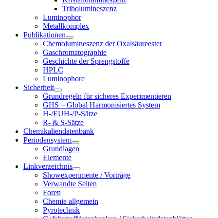
Tribolumineszenz
Luminophor
Metallkomplex
Publikationen
Chemolumineszenz der Oxalsäureester
Gaschromatographie
Geschichte der Sprengstoffe
HPLC
Luminophore
Sicherheit
Grundregeln für sicheres Experimentieren
GHS – Global Harmonisiertes System
H-/EUH-/P-Sätze
R- & S-Sätze
Chemikaliendatenbank
Periodensystem
Grundlagen
Elemente
Linkverzeichnis
Showexperimente / Vorträge
Verwandte Seiten
Foren
Chemie allgemein
Pyrotechnik