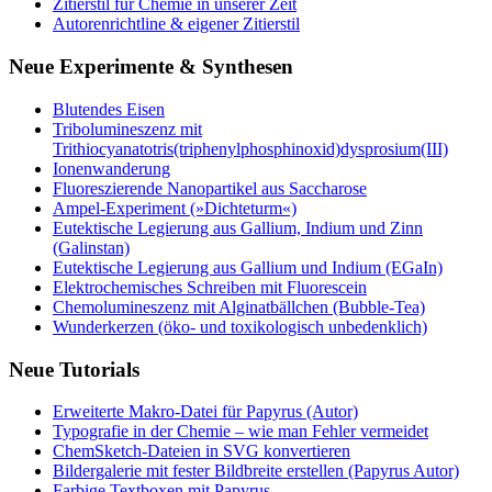
Zitierstil für Chemie in unserer Zeit
Autorenrichtline & eigener Zitierstil
Neue Experimente & Synthesen
Blutendes Eisen
Tribolumineszenz mit
Trithiocyanatotris(triphenylphosphinoxid)dysprosium(III)
Ionenwanderung
Fluoreszierende Nanopartikel aus Saccharose
Ampel-Experiment (»Dichteturm«)
Eutektische Legierung aus Gallium, Indium und Zinn
(Galinstan)
Eutektische Legierung aus Gallium und Indium (EGaIn)
Elektrochemisches Schreiben mit Fluorescein
Chemolumineszenz mit Alginatbällchen (Bubble-Tea)
Wunderkerzen (öko- und toxikologisch unbedenklich)
Neue Tutorials
Erweiterte Makro-Datei für Papyrus (Autor)
Typografie in der Chemie – wie man Fehler vermeidet
ChemSketch-Dateien in SVG konvertieren
Bildergalerie mit fester Bildbreite erstellen (Papyrus Autor)
Farbige Textboxen mit Papyrus