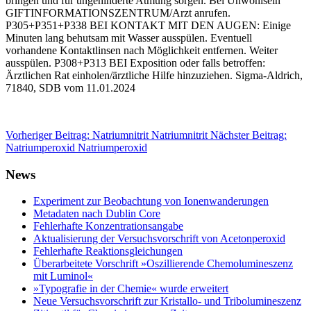
bringen und für ungehinderte Atmung sorgen. Bei Unwohlsein
GIFTINFORMATIONSZENTRUM/
Arzt anrufen.
P305+P351+P338 BEI KONTAKT MIT DEN AUGEN: Einige
Minuten lang behutsam mit Wasser ausspülen. Eventuell
vorhandene Kontaktlinsen nach Möglichkeit entfernen. Weiter
ausspülen. P308+P313 BEI Exposition oder falls betroffen:
Ärztlichen Rat einholen/
ärztliche Hilfe hinzuziehen. Sigma-Aldrich,
71840, SDB vom 11.01.2024
Vorheriger Beitrag: Natriumnitrit
Natriumnitrit
Nächster Beitrag:
Natriumperoxid
Natriumperoxid
News
Experiment zur Beobachtung von Ionenwanderungen
Metadaten nach Dublin Core
Fehlerhafte Konzentrationsangabe
Aktualisierung der Versuchsvorschrift von Acetonperoxid
Fehlerhafte Reaktionsgleichungen
Überarbeitete Vorschrift »Oszillierende Chemolumineszenz
mit Luminol«
»Typografie in der Chemie« wurde erweitert
Neue Versuchsvorschrift zur Kristallo- und Tribolumineszenz