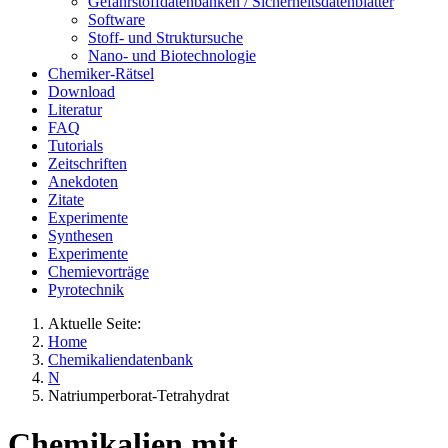
Gefahrstoffdatenbanken / Sicherheitsdatenblätter
Software
Stoff- und Struktursuche
Nano- und Biotechnologie
Chemiker-Rätsel
Download
Literatur
FAQ
Tutorials
Zeitschriften
Anekdoten
Zitate
Experimente
Synthesen
Experimente
Chemievorträge
Pyrotechnik
Aktuelle Seite:
Home
Chemikaliendatenbank
N
Natriumperborat-Tetrahydrat
Chemikalien mit