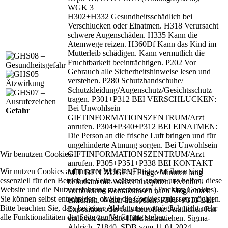
WGK 3
H302+H332 Gesundheitsschädlich bei
Verschlucken oder Einatmen. H318 Verursacht
schwere Augenschäden. H335 Kann die
Atemwege reizen. H360Df Kann das Kind im
Mutterleib schädigen. Kann vermutlich die
Fruchtbarkeit beeinträchtigen. P202 Vor
Gebrauch alle Sicherheitshinweise lesen und
verstehen. P280 Schutzhandschuhe/
Schutzkleidung/
Augenschutz/
Gesichtsschutz
tragen. P301+P312 BEI VERSCHLUCKEN:
Bei Unwohlsein
Gefahr
GIFTINFORMATIONSZENTRUM/
Arzt
anrufen. P304+P340+P312 BEI EINATMEN:
Die Person an die frische Luft bringen und für
ungehinderte Atmung sorgen. Bei Unwohlsein
Wir benutzen Cookies
GIFTINFORMATIONSZENTRUM/
Arzt
anrufen. P305+P351+P338 BEI KONTAKT
Wir nutzen Cookies auf unserer Website. Einige von ihnen sind
MIT DEN AUGEN: Einige Minuten lang
essenziell für den Betrieb der Seite, während andere uns helfen, diese
behutsam mit Wasser ausspülen. Eventuell
Website und die Nutzererfahrung zu verbessern (Tracking Cookies).
vorhandene Kontaktlinsen nach Möglichkeit
Sie können selbst entscheiden, ob Sie die Cookies zulassen möchten.
entfernen. Weiter ausspülen. P308+P313 BEI
Bitte beachten Sie, dass bei einer Ablehnung womöglich nicht mehr
Exposition oder falls betroffen: Ärztlichen Rat
alle Funktionalitäten der Seite zur Verfügung stehen.
einholen/
ärztliche Hilfe hinzuziehen. Sigma-
Aldrich, 71840, SDB vom 11.01.2024