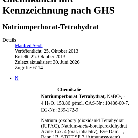
Kennzeichnung nach GHS
Natriumperborat-Tetrahydrat
Details
Manfred Seidl
Veröffentlicht: 25. Oktober 2013
Erstellt: 25. Oktober 2013
Zuletzt aktualisiert: 30. Juni 2026
Zugriffe: 6114
N
Chemikalie
Natriumperborat-Tetrahydrat,
NaBO
·
3
4 H
O, 153.86 g/mol, CAS‑Nr.: 10486‑00‑7,
2
EG‑Nr.: 239‑172‑9
Natrium-(oxoboryl)dioxidanid-Tetrahydrat
(IUPAC), Natrium-
meta
‑boratperoxidhydrat
Acute Tox. 4 (oral, inhalativ), Eye Dam. 1,
Repr. 1B, STOT SE 3 (Atmungssystem),