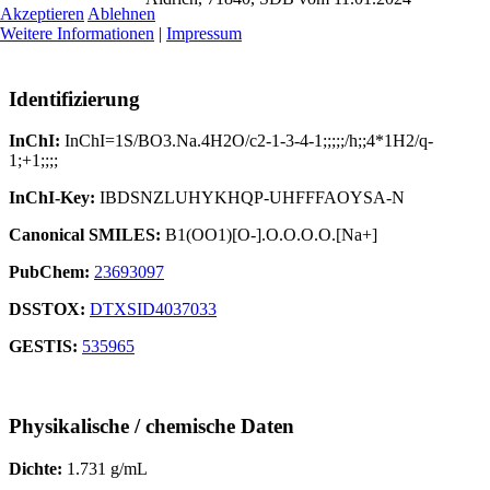
Akzeptieren
Ablehnen
Weitere Informationen
|
Impressum
Identifizierung
InChI:
InChI=1S/BO3.Na.4H2O/c2-1-3-4-1;;;;;/h;;4*1H2/q-
1;+1;;;;
InChI‑Key:
IBDSNZLUHYKHQP-UHFFFAOYSA-N
Canonical SMILES:
B1(OO1)[O-].O.O.O.O.[Na+]
PubChem:
23693097
DSSTOX:
DTXSID4037033
GESTIS:
535965
Physikalische / chemische Daten
Dichte:
1.731 g/mL