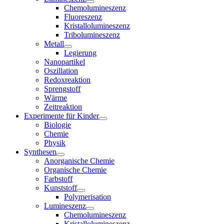
Chemolumineszenz
Fluoreszenz
Kristallolumineszenz
Tribolumineszenz
Metall
Legierung
Nanopartikel
Oszillation
Redoxreaktion
Sprengstoff
Wärme
Zeitreaktion
Experimente für Kinder
Biologie
Chemie
Physik
Synthesen
Anorganische Chemie
Organische Chemie
Farbstoff
Kunststoff
Polymerisation
Lumineszenz
Chemolumineszenz
Kristallolumineszenz