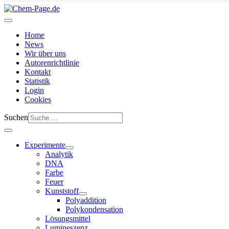
Home
News
Wir über uns
Autorenrichtlinie
Kontakt
Statistik
Login
Cookies
Suchen
Experimente
Analytik
DNA
Farbe
Feuer
Kunststoff
Polyaddition
Polykondensation
Lösungsmittel
Lumineszenz