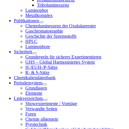
Tribolumineszenz
Luminophor
Metallkomplex
Publikationen
Chemolumineszenz der Oxalsäureester
Gaschromatographie
Geschichte der Sprengstoffe
HPLC
Luminophore
Sicherheit
Grundregeln für sicheres Experimentieren
GHS – Global Harmonisiertes System
H-/EUH-/P-Sätze
R- & S-Sätze
Chemikaliendatenbank
Periodensystem
Grundlagen
Elemente
Linkverzeichnis
Showexperimente / Vorträge
Verwandte Seiten
Foren
Chemie allgemein
Pyrotechnik