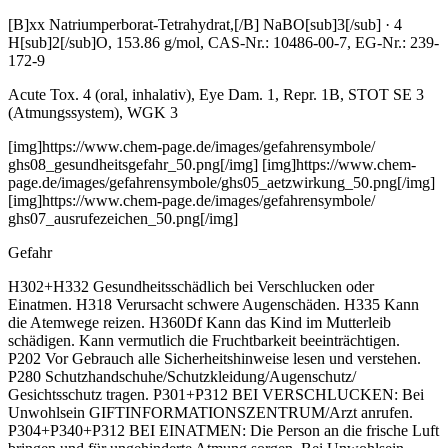
[B]xx Natriumperborat-Tetrahydrat,[/B] NaBO[sub]3[/sub] · 4
H[sub]2[/sub]O, 153.86 g/mol, CAS-Nr.: 10486-00-7, EG-Nr.: 239-
172-9
Acute Tox. 4 (oral, inhalativ), Eye Dam. 1, Repr. 1B, STOT SE 3
(Atmungssystem), WGK 3
[img]https://www.chem-
page.de/
images/
gefahrensymbole/
ghs08_gesundheitsgefahr_50.png[/img] [img]https://www.chem-
page.de/
images/
gefahrensymbole/
ghs05_aetzwirkung_50.png[/img]
[img]https://www.chem-
page.de/
images/
gefahrensymbole/
ghs07_ausrufezeichen_50.png[/img]
Gefahr
H302+H332 Gesundheitsschädlich bei Verschlucken oder
Einatmen. H318 Verursacht schwere Augenschäden. H335 Kann
die Atemwege reizen. H360Df Kann das Kind im Mutterleib
schädigen. Kann vermutlich die Fruchtbarkeit beeinträchtigen.
P202 Vor Gebrauch alle Sicherheitshinweise lesen und verstehen.
P280 Schutzhandschuhe/
Schutzkleidung/
Augenschutz/
Gesichtsschutz tragen. P301+P312 BEI VERSCHLUCKEN: Bei
Unwohlsein GIFTINFORMATIONSZENTRUM/
Arzt anrufen.
P304+P340+P312 BEI EINATMEN: Die Person an die frische Luft