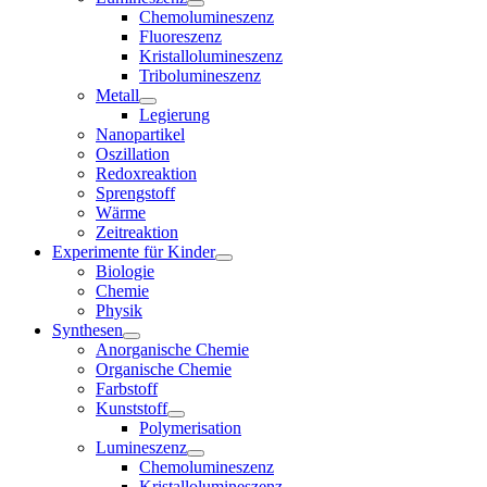
Chemolumineszenz
Fluoreszenz
Kristallolumineszenz
Tribolumineszenz
Metall
Legierung
Nanopartikel
Oszillation
Redoxreaktion
Sprengstoff
Wärme
Zeitreaktion
Experimente für Kinder
Biologie
Chemie
Physik
Synthesen
Anorganische Chemie
Organische Chemie
Farbstoff
Kunststoff
Polymerisation
Lumineszenz
Chemolumineszenz
Kristallolumineszenz