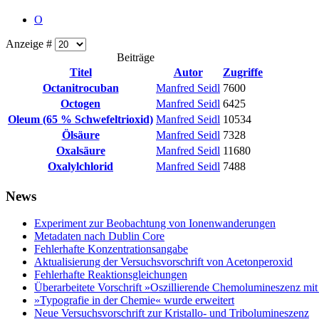
O
Anzeige #
Beiträge
Titel
Autor
Zugriffe
Octanitrocuban
Manfred Seidl
7600
Octogen
Manfred Seidl
6425
Oleum (65 % Schwefeltrioxid)
Manfred Seidl
10534
Ölsäure
Manfred Seidl
7328
Oxalsäure
Manfred Seidl
11680
Oxalylchlorid
Manfred Seidl
7488
News
Experiment zur Beobachtung von Ionenwanderungen
Metadaten nach Dublin Core
Fehlerhafte Konzentrationsangabe
Aktualisierung der Versuchsvorschrift von Acetonperoxid
Fehlerhafte Reaktionsgleichungen
Überarbeitete Vorschrift »Oszillierende Chemolumineszenz mi
»Typografie in der Chemie« wurde erweitert
Neue Versuchsvorschrift zur Kristallo- und Tribolumineszenz