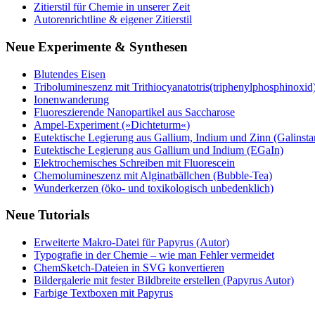
Zitierstil für Chemie in unserer Zeit
Autorenrichtline & eigener Zitierstil
Neue Experimente & Synthesen
Blutendes Eisen
Tribolumineszenz mit Trithiocyanatotris(triphenylphosphinoxid
Ionenwanderung
Fluoreszierende Nanopartikel aus Saccharose
Ampel-Experiment (»Dichteturm«)
Eutektische Legierung aus Gallium, Indium und Zinn (Galinsta
Eutektische Legierung aus Gallium und Indium (EGaIn)
Elektrochemisches Schreiben mit Fluorescein
Chemolumineszenz mit Alginatbällchen (Bubble-Tea)
Wunderkerzen (öko- und toxikologisch unbedenklich)
Neue Tutorials
Erweiterte Makro-Datei für Papyrus (Autor)
Typografie in der Chemie – wie man Fehler vermeidet
ChemSketch-Dateien in SVG konvertieren
Bildergalerie mit fester Bildbreite erstellen (Papyrus Autor)
Farbige Textboxen mit Papyrus