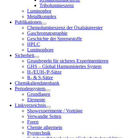
Tribolumineszenz
Luminophor
Metallkomplex
Publikationen
Chemolumineszenz der Oxalsäureester
Gaschromatographie
Geschichte der Sprengstoffe
HPLC
Luminophore
Sicherheit
Grundregeln für sicheres Experimentieren
GHS – Global Harmonisiertes System
H-/EUH-/P-Sätze
R- & S-Sätze
Chemikaliendatenbank
Periodensystem
Grundlagen
Elemente
Linkverzeichnis
Showexperimente / Vorträge
Verwandte Seiten
Foren
Chemie allgemein
Pyrotechnik