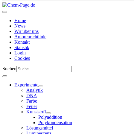
Home
News
Wir über uns
Autorenrichtlinie
Kontakt
Statistik
Login
Cookies
Suchen
Experimente
Analytik
DNA
Farbe
Feuer
Kunststoff
Polyaddition
Polykondensation
Lösungsmittel
Lumineszenz