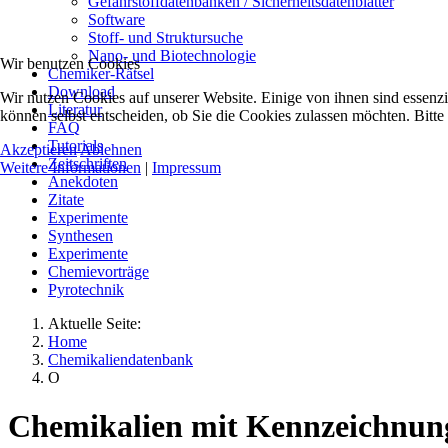
Gefahrstoffdatenbanken / Sicherheitsdatenblätter
Software
Stoff- und Struktursuche
Nano- und Biotechnologie
Wir benutzen Cookies
Chemiker-Rätsel
Download
Wir nutzen Cookies auf unserer Website. Einige von ihnen sind essenzi
Literatur
können selbst entscheiden, ob Sie die Cookies zulassen möchten. Bitte
FAQ
Tutorials
Akzeptieren
Ablehnen
Zeitschriften
Weitere Informationen
|
Impressum
Anekdoten
Zitate
Experimente
Synthesen
Experimente
Chemievorträge
Pyrotechnik
Aktuelle Seite:
Home
Chemikaliendatenbank
O
Chemikalien mit Kennzeichnu