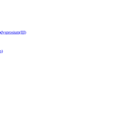
)dysprosium(III)
n)