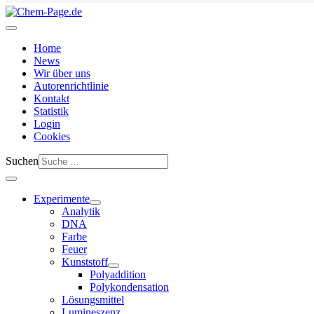
Home
News
Wir über uns
Autorenrichtlinie
Kontakt
Statistik
Login
Cookies
Suchen
Experimente
Analytik
DNA
Farbe
Feuer
Kunststoff
Polyaddition
Polykondensation
Lösungsmittel
Lumineszenz