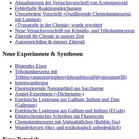
Aktualisierung der Versuchsvorschrift von Acetonperoxid
Fehlerhafte Reaktionsgleichungen
Überarbeitete Vorschrift »Oszillierende Chemolumineszenz
mit Luminol«
»Typografie in der Chemie« wurde erweitert
Neue Versuchsvorschrift zur Kristallo- und Tribolumineszenz
Zitierstil für Chemie in unserer Zeit
Autorenrichtline & eigener Zitierstil
Neue Experimente & Synthesen
Blutendes Eisen
Tribolumineszenz mit
Trithiocyanatotris(triphenylphosphinoxid)dysprosium(III)
Ionenwanderung
Fluoreszierende Nanopartikel aus Saccharose
Ampel-Experiment (»Dichteturm«)
Eutektische Legierung aus Gallium, Indium und Zinn
(Galinstan)
Eutektische Legierung aus Gallium und Indium (EGaIn)
Elektrochemisches Schreiben mit Fluorescein
Chemolumineszenz mit Alginatbällchen (Bubble-Tea)
Wunderkerzen (öko- und toxikologisch unbedenklich)