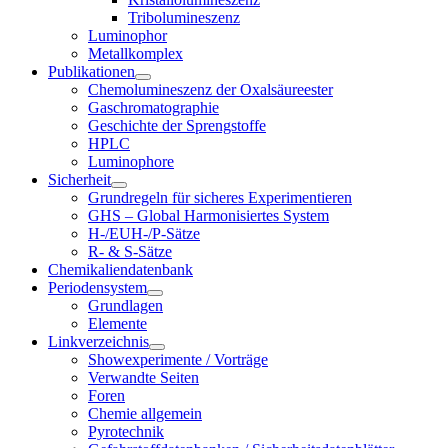
Tribolumineszenz
Luminophor
Metallkomplex
Publikationen
Chemolumineszenz der Oxalsäureester
Gaschromatographie
Geschichte der Sprengstoffe
HPLC
Luminophore
Sicherheit
Grundregeln für sicheres Experimentieren
GHS – Global Harmonisiertes System
H-/EUH-/P-Sätze
R- & S-Sätze
Chemikaliendatenbank
Periodensystem
Grundlagen
Elemente
Linkverzeichnis
Showexperimente / Vorträge
Verwandte Seiten
Foren
Chemie allgemein
Pyrotechnik