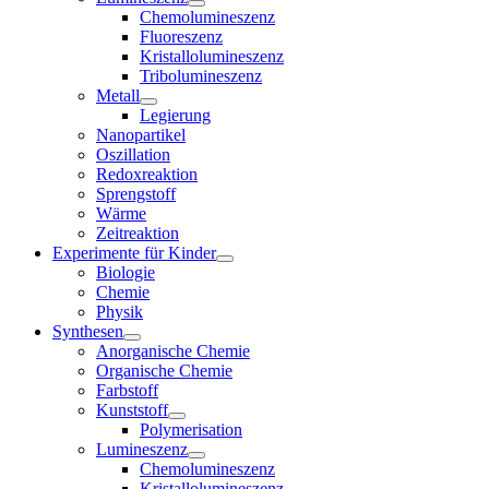
Chemolumineszenz
Fluoreszenz
Kristallolumineszenz
Tribolumineszenz
Metall
Legierung
Nanopartikel
Oszillation
Redoxreaktion
Sprengstoff
Wärme
Zeitreaktion
Experimente für Kinder
Biologie
Chemie
Physik
Synthesen
Anorganische Chemie
Organische Chemie
Farbstoff
Kunststoff
Polymerisation
Lumineszenz
Chemolumineszenz
Kristallolumineszenz