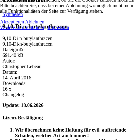
Bitte beachten Sie, dass bei einer Ablehnung womöglich nicht mehr
alle Funktionalitäten der Seite zur Verfügung stehen.
Synthesen
Akzeptieren
Ablehnen
9,10-Di-n-butylanthracen
Weitere Informationen
|
Impressum
9,10-Di-n-butylanthracen
9,10-Di-n-butylanthracen
Dateigröße:
691.40 kB
Autor:
Christopher Lebeau
Datum:
14. April 2016
Downloads:
16 x
Changelog
Update: 18.06.2026
Lizenz Bestätigung
Wir übernehmen keine Haftung für evtl. auftretende
Schäden, welcher Art auch immer!