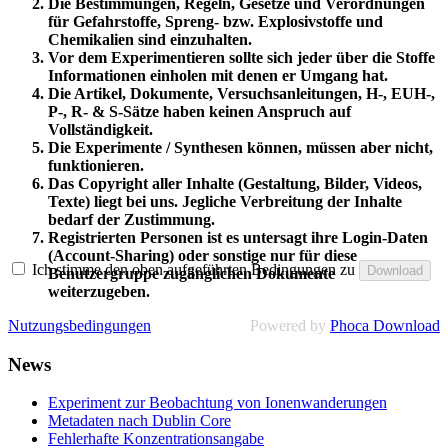
Die Bestimmungen, Regeln, Gesetze und Verordnungen
für Gefahrstoffe, Spreng- bzw. Explosivstoffe und
Chemikalien sind einzuhalten.
Vor dem Experimentieren sollte sich jeder über die Stoffe
Informationen einholen mit denen er Umgang hat.
Die Artikel, Dokumente, Versuchsanleitungen, H-, EUH-,
P-, R- & S-Sätze haben keinen Anspruch auf
Vollständigkeit.
Die Experimente / Synthesen können, müssen aber nicht,
funktionieren.
Das Copyright aller Inhalte (Gestaltung, Bilder, Videos,
Texte) liegt bei uns. Jegliche Verbreitung der Inhalte
bedarf der Zustimmung.
Registrierten Personen ist es untersagt ihre Login-Daten
(Account-Sharing) oder sonstige nur für diese
Ich stimme den oben aufgeführten Bedingungen zu
Benutzergruppe zugänglichen Dokumente
weiterzugeben.
Nutzungsbedingungen
Powered by
Phoca Download
News
Experiment zur Beobachtung von Ionenwanderungen
Metadaten nach Dublin Core
Fehlerhafte Konzentrationsangabe