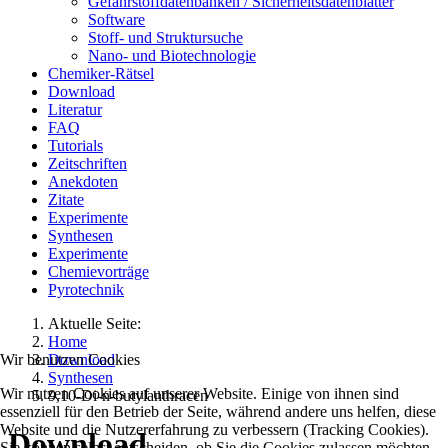
Gefahrstoffdatenbanken / Sicherheitsdatenblätter
Software
Stoff- und Struktursuche
Nano- und Biotechnologie
Chemiker-Rätsel
Download
Literatur
FAQ
Tutorials
Zeitschriften
Anekdoten
Zitate
Experimente
Synthesen
Experimente
Chemievorträge
Pyrotechnik
Aktuelle Seite:
Home
Wir benutzen Cookies
Download
Synthesen
Wir nutzen Cookies auf unserer Website. Einige von ihnen sind
9,10-Di-n-butylanthracen
essenziell für den Betrieb der Seite, während andere uns helfen, diese
Website und die Nutzererfahrung zu verbessern (Tracking Cookies).
Download
Sie können selbst entscheiden, ob Sie die Cookies zulassen möchten.