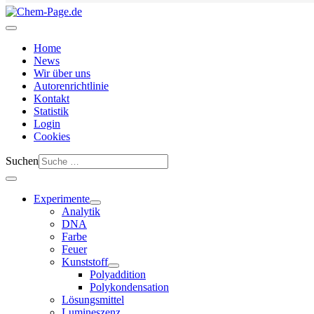
Home
News
Wir über uns
Autorenrichtlinie
Kontakt
Statistik
Login
Cookies
Suchen
Experimente
Analytik
DNA
Farbe
Feuer
Kunststoff
Polyaddition
Polykondensation
Lösungsmittel
Lumineszenz