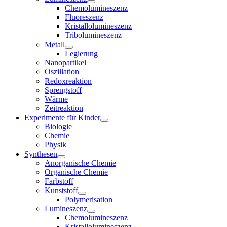
Chemolumineszenz
Fluoreszenz
Kristallolumineszenz
Tribolumineszenz
Metall
Legierung
Nanopartikel
Oszillation
Redoxreaktion
Sprengstoff
Wärme
Zeitreaktion
Experimente für Kinder
Biologie
Chemie
Physik
Synthesen
Anorganische Chemie
Organische Chemie
Farbstoff
Kunststoff
Polymerisation
Lumineszenz
Chemolumineszenz
Kristallolumineszenz