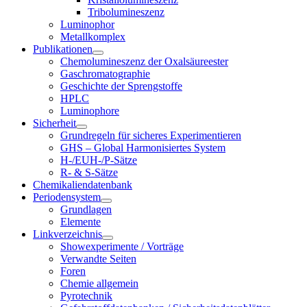
Tribolumineszenz
Luminophor
Metallkomplex
Publikationen
Chemolumineszenz der Oxalsäureester
Gaschromatographie
Geschichte der Sprengstoffe
HPLC
Luminophore
Sicherheit
Grundregeln für sicheres Experimentieren
GHS – Global Harmonisiertes System
H-/EUH-/P-Sätze
R- & S-Sätze
Chemikaliendatenbank
Periodensystem
Grundlagen
Elemente
Linkverzeichnis
Showexperimente / Vorträge
Verwandte Seiten
Foren
Chemie allgemein
Pyrotechnik