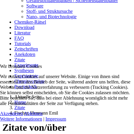
Gefahrstoffdatenbanken / Sicherheitsdatenblätter
Software
Stoff- und Struktursuche
Nano- und Biotechnologie
Chemiker-Rätsel
Download
Literatur
FAQ
Tutorials
Zeitschriften
Anekdoten
Zitate
Experimente
Wir benutzen Cookies
Synthesen
Experimente
Wir nutzen Cookies auf unserer Website. Einige von ihnen sind
Chemievorträge
essenziell für den Betrieb der Seite, während andere uns helfen, diese
Pyrotechnik
Website und die Nutzererfahrung zu verbessern (Tracking Cookies).
Sie können selbst entscheiden, ob Sie die Cookies zulassen möchten.
Aktuelle Seite:
Bitte beachten Sie, dass bei einer Ablehnung womöglich nicht mehr
Home
alle Funktionalitäten der Seite zur Verfügung stehen.
Zitate
Fischer, Hermann Emil
Akzeptieren
Ablehnen
Weitere Informationen
|
Impressum
Zitate von/über