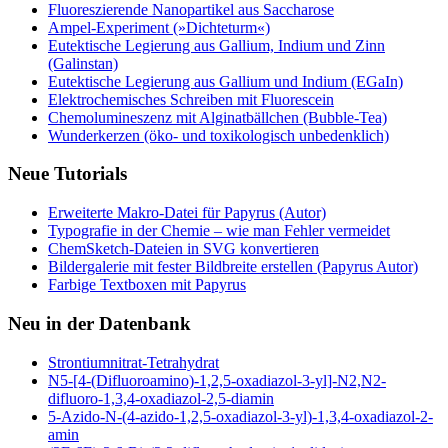
Fluoreszierende Nanopartikel aus Saccharose
Ampel-Experiment (»Dichteturm«)
Eutektische Legierung aus Gallium, Indium und Zinn
(Galinstan)
Eutektische Legierung aus Gallium und Indium (EGaIn)
Elektrochemisches Schreiben mit Fluorescein
Chemolumineszenz mit Alginatbällchen (Bubble-Tea)
Wunderkerzen (öko- und toxikologisch unbedenklich)
Neue Tutorials
Erweiterte Makro-Datei für Papyrus (Autor)
Typografie in der Chemie – wie man Fehler vermeidet
ChemSketch-Dateien in SVG konvertieren
Bildergalerie mit fester Bildbreite erstellen (Papyrus Autor)
Farbige Textboxen mit Papyrus
Neu in der Datenbank
Strontiumnitrat-Tetrahydrat
N5-[4-(Difluoroamino)-1,2,5-oxadiazol-3-yl]-N2,N2-
difluoro-1,3,4-oxadiazol-2,5-diamin
5-Azido-N-(4-azido-1,2,5-oxadiazol-3-yl)-1,3,4-oxadiazol-2-
amin