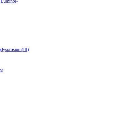
t Luminol«
)dysprosium(III)
n)