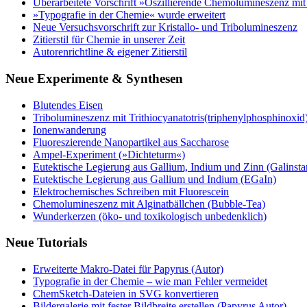
Überarbeitete Vorschrift »Oszillierende Chemolumineszenz mi
»Typografie in der Chemie« wurde erweitert
Neue Versuchsvorschrift zur Kristallo- und Tribolumineszenz
Zitierstil für Chemie in unserer Zeit
Autorenrichtline & eigener Zitierstil
Neue Experimente & Synthesen
Blutendes Eisen
Tribolumineszenz mit Trithiocyanatotris(triphenylphosphinoxid
Ionenwanderung
Fluoreszierende Nanopartikel aus Saccharose
Ampel-Experiment (»Dichteturm«)
Eutektische Legierung aus Gallium, Indium und Zinn (Galinsta
Eutektische Legierung aus Gallium und Indium (EGaIn)
Elektrochemisches Schreiben mit Fluorescein
Chemolumineszenz mit Alginatbällchen (Bubble-Tea)
Wunderkerzen (öko- und toxikologisch unbedenklich)
Neue Tutorials
Erweiterte Makro-Datei für Papyrus (Autor)
Typografie in der Chemie – wie man Fehler vermeidet
ChemSketch-Dateien in SVG konvertieren
Bildergalerie mit fester Bildbreite erstellen (Papyrus Autor)