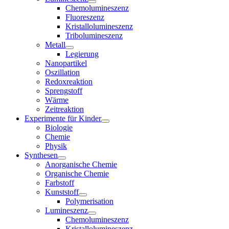
Chemolumineszenz
Fluoreszenz
Kristallolumineszenz
Tribolumineszenz
Metall
Legierung
Nanopartikel
Oszillation
Redoxreaktion
Sprengstoff
Wärme
Zeitreaktion
Experimente für Kinder
Biologie
Chemie
Physik
Synthesen
Anorganische Chemie
Organische Chemie
Farbstoff
Kunststoff
Polymerisation
Lumineszenz
Chemolumineszenz
Kristallolumineszenz