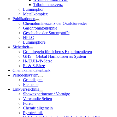
Tribolumineszenz
Luminophor
Metallkomplex
Publikationen
Chemolumineszenz der Oxalsäureester
Gaschromatographie
Geschichte der Sprengstoffe
HPLC
Luminophore
Sicherheit
Grundregeln für sicheres Experimentieren
GHS – Global Harmonisiertes System
H-/EUH-/P-Sätze
R- & S-Sätze
Chemikaliendatenbank
Periodensystem
Grundlagen
Elemente
Linkverzeichnis
Showexperimente / Vorträge
Verwandte Seiten
Foren
Chemie allgemein
Pyrotechnik