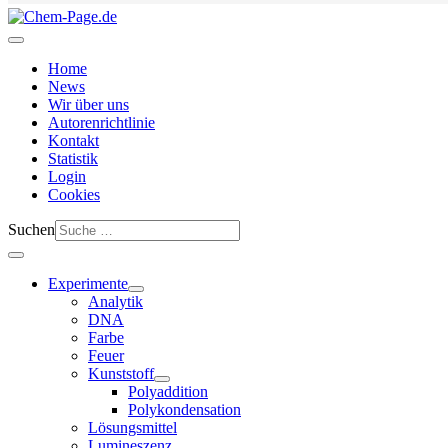
Home
News
Wir über uns
Autorenrichtlinie
Kontakt
Statistik
Login
Cookies
Suchen
Experimente
Analytik
DNA
Farbe
Feuer
Kunststoff
Polyaddition
Polykondensation
Lösungsmittel
Lumineszenz