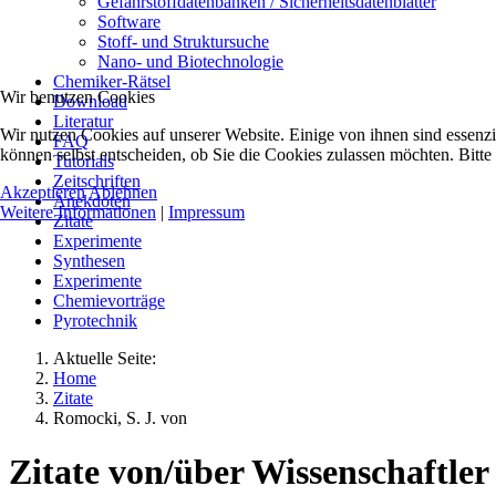
Gefahrstoffdatenbanken / Sicherheitsdatenblätter
Software
Stoff- und Struktursuche
Nano- und Biotechnologie
Chemiker-Rätsel
Wir benutzen Cookies
Download
Literatur
Wir nutzen Cookies auf unserer Website. Einige von ihnen sind essenzi
FAQ
können selbst entscheiden, ob Sie die Cookies zulassen möchten. Bitte
Tutorials
Zeitschriften
Akzeptieren
Ablehnen
Anekdoten
Weitere Informationen
|
Impressum
Zitate
Experimente
Synthesen
Experimente
Chemievorträge
Pyrotechnik
Aktuelle Seite:
Home
Zitate
Romocki, S. J. von
Zitate von/über Wissenschaftler