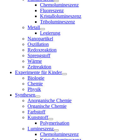
Chemolumineszenz
Fluoreszenz
Kristallolumineszenz
Tribolumineszenz
Metall
Legierung
Nanopartikel
Oszillation
Redoxreaktion
Sprengstoff
Wärme
Zeitreaktion
Experimente für Kinder
Biologie
Chemie
Physik
Synthesen
Anorganische Chemie
Organische Chemie
Farbstoff
Kunststoff
Polymerisation
Lumineszenz
Chemolumineszenz
Kristallolumineszenz