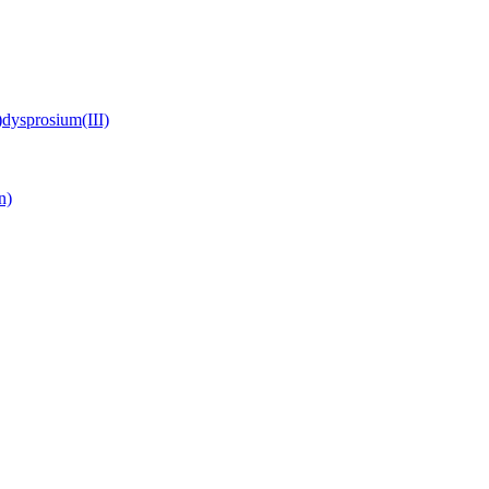
)dysprosium(III)
n)