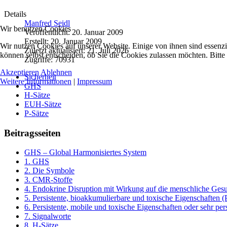
Details
Manfred Seidl
Wir benutzen Cookies
Veröffentlicht: 20. Januar 2009
Erstellt: 20. Januar 2009
Wir nutzen Cookies auf unserer Website. Einige von ihnen sind essenzi
Zuletzt aktualisiert: 21. Juli 2026
können selbst entscheiden, ob Sie die Cookies zulassen möchten. Bitte
Zugriffe: 70931
Akzeptieren
Ablehnen
Sicherheit
Weitere Informationen
|
Impressum
GHS
H-Sätze
EUH-Sätze
P-Sätze
Beitragsseiten
GHS – Global Harmonisiertes System
1. GHS
2. Die Symbole
3. CMR-Stoffe
4. Endokrine Disruption mit Wirkung auf die menschliche Gesu
5. Persistente, bioakkumulierbare und toxische Eigenschaften 
6. Persistente, mobile und toxische Eigenschaften oder sehr per
7. Signalworte
8. H‑Sätze