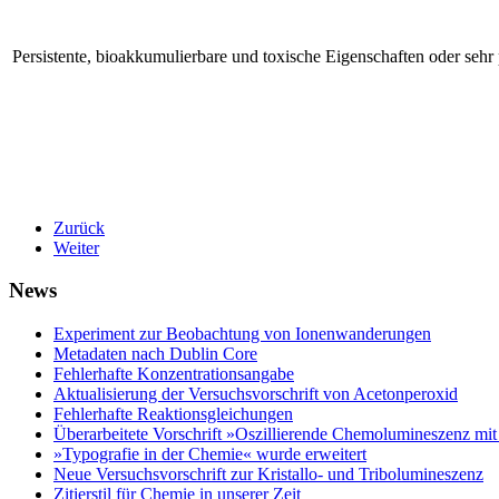
Persistente, bioakkumulierbare und toxische Eigenschaften oder sehr
Zurück
Weiter
News
Experiment zur Beobachtung von Ionenwanderungen
Metadaten nach Dublin Core
Fehlerhafte Konzentrationsangabe
Aktualisierung der Versuchsvorschrift von Acetonperoxid
Fehlerhafte Reaktionsgleichungen
Überarbeitete Vorschrift »Oszillierende Chemolumineszenz mi
»Typografie in der Chemie« wurde erweitert
Neue Versuchsvorschrift zur Kristallo- und Tribolumineszenz
Zitierstil für Chemie in unserer Zeit