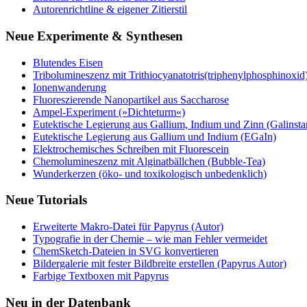
Autorenrichtline & eigener Zitierstil
Neue Experimente & Synthesen
Blutendes Eisen
Tribolumineszenz mit Trithiocyanatotris(triphenylphosphinoxid
Ionenwanderung
Fluoreszierende Nanopartikel aus Saccharose
Ampel-Experiment (»Dichteturm«)
Eutektische Legierung aus Gallium, Indium und Zinn (Galinsta
Eutektische Legierung aus Gallium und Indium (EGaIn)
Elektrochemisches Schreiben mit Fluorescein
Chemolumineszenz mit Alginatbällchen (Bubble-Tea)
Wunderkerzen (öko- und toxikologisch unbedenklich)
Neue Tutorials
Erweiterte Makro-Datei für Papyrus (Autor)
Typografie in der Chemie – wie man Fehler vermeidet
ChemSketch-Dateien in SVG konvertieren
Bildergalerie mit fester Bildbreite erstellen (Papyrus Autor)
Farbige Textboxen mit Papyrus
Neu in der Datenbank