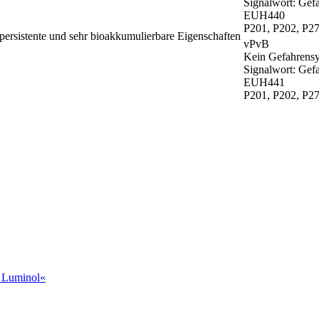
Signalwort: Gef
EUH440
P201, P202, P27
 persistente und sehr bioakkumulierbare Eigenschaften
vPvB
Kein Gefahrensy
Signalwort: Gef
EUH441
P201, P202, P27
t Luminol«