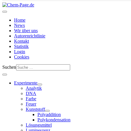
Home
News
Wir über uns
Autorenrichtlinie
Kontakt
Statistik
Login
Cookies
Suchen
Experimente
Analytik
DNA
Farbe
Feuer
Kunststoff
Polyaddition
Polykondensation
Lösungsmittel
Lumineszenz