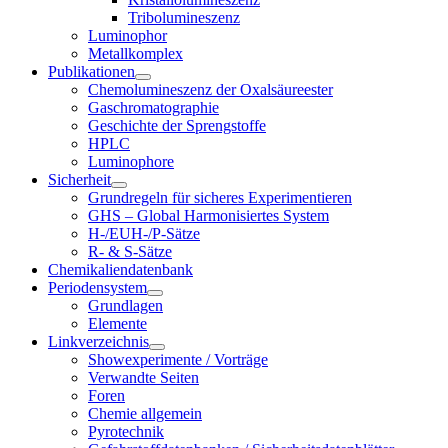
Tribolumineszenz
Luminophor
Metallkomplex
Publikationen
Chemolumineszenz der Oxalsäureester
Gaschromatographie
Geschichte der Sprengstoffe
HPLC
Luminophore
Sicherheit
Grundregeln für sicheres Experimentieren
GHS – Global Harmonisiertes System
H-/EUH-/P-Sätze
R- & S-Sätze
Chemikaliendatenbank
Periodensystem
Grundlagen
Elemente
Linkverzeichnis
Showexperimente / Vorträge
Verwandte Seiten
Foren
Chemie allgemein
Pyrotechnik