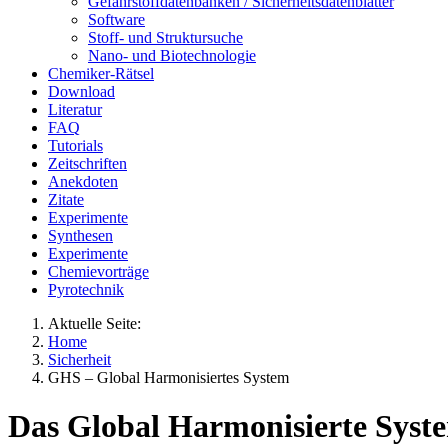
Gefahrstoffdatenbanken / Sicherheitsdatenblätter
Software
Stoff- und Struktursuche
Nano- und Biotechnologie
Chemiker-Rätsel
Download
Literatur
FAQ
Tutorials
Zeitschriften
Anekdoten
Zitate
Experimente
Synthesen
Experimente
Chemievorträge
Pyrotechnik
Aktuelle Seite:
Home
Sicherheit
GHS – Global Harmonisiertes System
Das Global Harmonisierte Syst