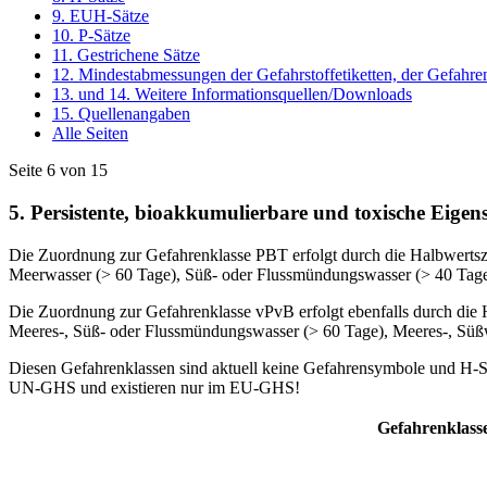
9. EUH‑Sätze
10. P‑Sätze
11. Gestrichene Sätze
12. Mindestabmessungen der Gefahrstoffetiketten, der Gefahr
13. und 14. Weitere Informationsquellen/Downloads
15. Quellenangaben
Alle Seiten
Seite 6 von 15
5. Persistente, bioakkumulierbare und toxische Eigen
Die Zuordnung zur Gefahrenklasse PBT erfolgt durch die Halbwertsz
Meerwasser (> 60 Tage), Süß- oder Flussmündungswasser (> 40 Tage
Die Zuordnung zur Gefahrenklasse vPvB erfolgt ebenfalls durch die 
Meeres-, Süß- oder Flussmündungswasser (> 60 Tage), Meeres-, Süß
Diesen Gefahrenklassen sind aktuell keine Gefahrensymbole und H‑S
UN‑GHS und existieren nur im EU‑GHS!
Gefahrenklass