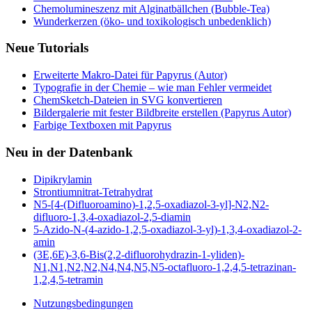
Chemolumineszenz mit Alginatbällchen (Bubble-Tea)
Wunderkerzen (öko- und toxikologisch unbedenklich)
Neue Tutorials
Erweiterte Makro-Datei für Papyrus (Autor)
Typografie in der Chemie – wie man Fehler vermeidet
ChemSketch-Dateien in SVG konvertieren
Bildergalerie mit fester Bildbreite erstellen (Papyrus Autor)
Farbige Textboxen mit Papyrus
Neu in der Datenbank
Dipikrylamin
Strontiumnitrat-Tetrahydrat
N5-[4-(Difluoroamino)-1,2,5-oxadiazol-3-yl]-N2,N2-
difluoro-1,3,4-oxadiazol-2,5-diamin
5-Azido-N-(4-azido-1,2,5-oxadiazol-3-yl)-1,3,4-oxadiazol-2-
amin
(3E,6E)-3,6-Bis(2,2-difluorohydrazin-1-yliden)-
N1,N1,N2,N2,N4,N4,N5,N5-octafluoro-1,2,4,5-tetrazinan-
1,2,4,5-tetramin
Nutzungsbedingungen