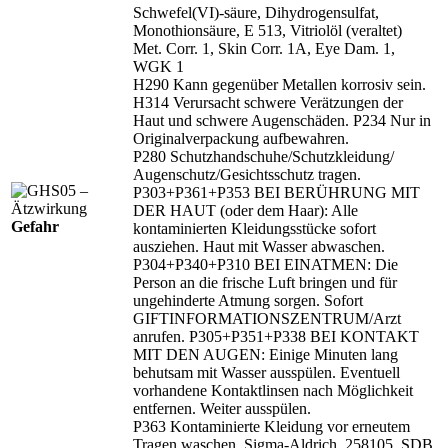
Schwefel(VI)-säure, Dihydrogensulfat,
Monothionsäure, E 513, Vitriolöl (veraltet)
Met. Corr. 1, Skin Corr. 1A, Eye Dam. 1,
WGK 1
H290 Kann gegenüber Metallen korrosiv sein.
H314 Verursacht schwere Verätzungen der
Haut und schwere Augenschäden. P234 Nur in
Originalverpackung aufbewahren.
P280 Schutzhandschuhe/
Schutzkleidung/
Augenschutz/
Gesichtsschutz tragen.
P303+P361+P353 BEI BERÜHRUNG MIT
DER HAUT (oder dem Haar): Alle
Gefahr
kontaminierten Kleidungsstücke sofort
ausziehen. Haut mit Wasser abwaschen.
P304+P340+P310 BEI EINATMEN: Die
Person an die frische Luft bringen und für
ungehinderte Atmung sorgen. Sofort
GIFTINFORMATIONSZENTRUM/
Arzt
anrufen. P305+P351+P338 BEI KONTAKT
MIT DEN AUGEN: Einige Minuten lang
behutsam mit Wasser ausspülen. Eventuell
vorhandene Kontaktlinsen nach Möglichkeit
entfernen. Weiter ausspülen.
P363 Kontaminierte Kleidung vor erneutem
Tragen waschen. Sigma-Aldrich, 258105, SDB