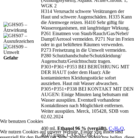
(Atmungssystem), Aquatic Acute/Chronic 1,
WGK 2
H314 Verursacht schwere Verätzungen der
Haut und schwere Augenschäden. H335 Kann
die Atemwege reizen. H410 Sehr giftig für
Wasserorganismen, mit langfristiger Wirkung.
P261 Einatmen von Staub/
Rauch/
Gas/
Nebel/
Dampf/
Aerosol vermeiden. P271 Nur im Freien
oder in gut belüfteten Räumen verwenden.
P273 Freisetzung in die Umwelt vermeiden.
P280 Schutzhandschuhe/
Schutzkleidung/
Gefahr
Augenschutz/
Gesichtsschutz tragen.
P303+P361+P353 BEI BERÜHRUNG MIT
DER HAUT (oder dem Haar): Alle
kontaminierten Kleidungsstücke sofort
ausziehen. Haut mit Wasser abwaschen.
P305+P351+P338 BEI KONTAKT MIT DEN
AUGEN: Einige Minuten lang behutsam mit
Wasser ausspülen. Eventuell vorhandene
Kontaktlinsen nach Möglichkeit entfernen.
Weiter ausspülen. Merck, 105428, SDB vom
02.02.2024
Wir benutzen Cookies
400 mL
Ethanol 96 % (vergällt),
C
H
O
,
2
6
Wir nutzen Cookies auf unserer Website. Einige von ihnen sind
46.07 g/mol, CAS‑Nr.: 64‑17‑5,
essenziell für den Betrieb der Seite, während andere uns helfen, diese