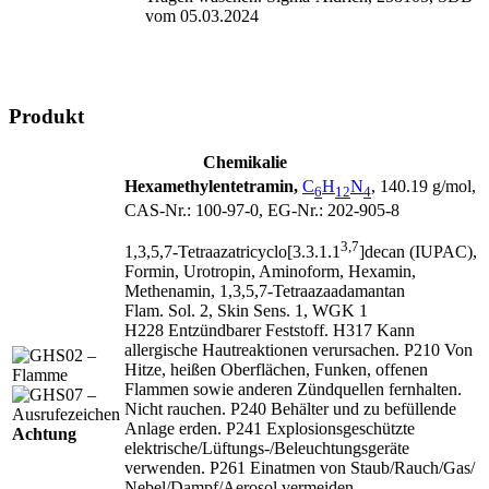
vom 05.03.2024
Produkt
Chemikalie
Hexamethylentetramin,
C
H
N
, 140.19 g/mol,
6
12
4
CAS‑Nr.: 100‑97‑0, EG‑Nr.: 202‑905‑8
3,7
1,3,5,7‑Tetraazatricyclo[3.3.1.1
]decan (IUPAC),
Formin, Urotropin, Aminoform, Hexamin,
Methenamin, 1,3,5,7‑Tetraazaadamantan
Flam. Sol. 2, Skin Sens. 1, WGK 1
H228 Entzündbarer Feststoff. H317 Kann
allergische Hautreaktionen verursachen. P210 Von
Hitze, heißen Oberflächen, Funken, offenen
Flammen sowie anderen Zündquellen fernhalten.
Nicht rauchen. P240 Behälter und zu befüllende
Anlage erden. P241 Explosionsgeschützte
Achtung
elektrische/
Lüftungs-/
Beleuchtungsgeräte
verwenden. P261 Einatmen von Staub/
Rauch/
Gas/
Nebel/
Dampf/
Aerosol vermeiden.