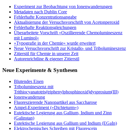
Experiment zur Beobachtung von Ionenwanderungen
Metadaten nach Dublin Core
Fehlerhafte Konzentrationsangabe
Aktualisierung der Versuchsvorschrift von Acetonperoxid
Fehlerhafte Reaktionsgleichungen
Überarbeitete Vorschrift »Oszillierende Chemolumineszenz
mit Luminol«
»Typografie in der Chemie« wurde erweitert
Neue Versuchsvorschrift zur Kristallo- und Tribolumineszenz
Zitierstil für Chemie in unserer Zeit
Autorenrichtline & eigener Zitierstil
Neue Experimente & Synthesen
Blutendes Eisen
Tribolumineszenz mit
Trithiocyanatotris(triphenylphosphinoxid)dysprosium(III)
Ionenwanderung
Fluoreszierende Nanopartikel aus Saccharose
Ampel-Experiment (»Dichteturm«)
Eutektische Legierung aus Gallium, Indium und Zinn
(Galinstan)
Eutektische Legierung aus Gallium und Indium (EGaIn)
Elektrochemisches Schreiben mit Fluorescein