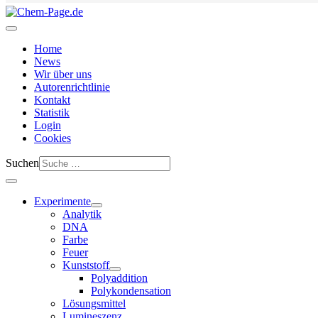
Home
News
Wir über uns
Autorenrichtlinie
Kontakt
Statistik
Login
Cookies
Suchen
Experimente
Analytik
DNA
Farbe
Feuer
Kunststoff
Polyaddition
Polykondensation
Lösungsmittel
Lumineszenz