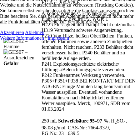
EG‑Nr.: 200‑578‑6
Website und die Nutzererfahrung zu verbessern (Tracking Cookies).
Sie können selbst entscheiden, ob Sie die Cookies zulassen möchten.
Alkohol, Weingeist, Ethylalkohol, Sprit
Bitte beachten Sie, dass bei einer Ablehnung womöglich nicht mehr
Flam. Liq. 2, Eye Irrit. 2, WGK 1
alle Funktionalitäten der Seite zur Verfügung stehen.
H225 Flüssigkeit und Dampf leicht entzündbar.
H319 Verursacht schwere Augenreizung.
Akzeptieren
Ablehnen
P210 Von Hitze, heißen Oberflächen, Funken,
Weitere Informationen
|
Impressum
offenen Flammen sowie anderen Zündquellen
fernhalten. Nicht rauchen. P233 Behälter dicht
verschlossen halten. P240 Behälter und zu
befüllende Anlage erden.
Gefahr
P241 Explosionsgeschützte elektrische/
Lüftungs-/
Beleuchtungsgeräte verwenden.
P242 Funkenarmes Werkzeug verwenden.
P305+P351+P338 BEI KONTAKT MIT DEN
AUGEN: Einige Minuten lang behutsam mit
Wasser ausspülen. Eventuell vorhandene
Kontaktlinsen nach Möglichkeit entfernen.
Weiter ausspülen. Merck, 100971, SDB vom
01.03.2024
250 mL
Schwefelsäure 95–97 %,
H
SO
,
2
4
98.08 g/mol, CAS‑Nr.: 7664‑93‑9,
EG‑Nr.: 231‑639‑5