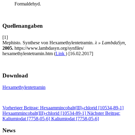
Formaldehyd.
Quellenangaben
[1]
Mephisto. Synthese von Hexamethylentetramin.
λ » LambdaSyn,
2005.
https://www.lambdasyn.org/
synfiles/
hexamethylentetramin.htm
(
Link
)
[16.02.2017]
Download
Hexamethylentetramin
Vorheriger Beitrag: Hexaammincobalt(III)-chlorid [10534-89-1]
Hexaammincobalt(III)-chlorid [10534-89-1]
Nächster Beitrag:
Kaliumiodat [7758-05-6]
Kaliumiodat [7758-05-6]
News