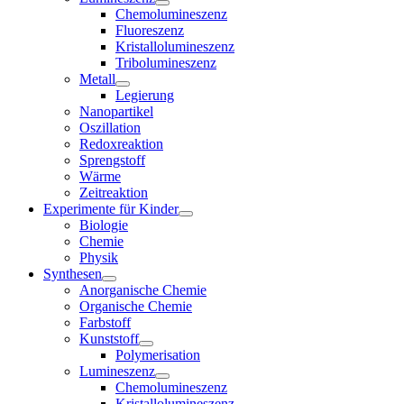
Chemolumineszenz
Fluoreszenz
Kristallolumineszenz
Tribolumineszenz
Metall
Legierung
Nanopartikel
Oszillation
Redoxreaktion
Sprengstoff
Wärme
Zeitreaktion
Experimente für Kinder
Biologie
Chemie
Physik
Synthesen
Anorganische Chemie
Organische Chemie
Farbstoff
Kunststoff
Polymerisation
Lumineszenz
Chemolumineszenz
Kristallolumineszenz