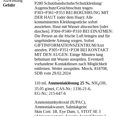
P280 Schutzhandschuhe/
Schutzkleidung/
Gefahr
Augenschutz/
Gesichtsschutz tragen.
P303+P361+P353 BEI BERÜHRUNG MIT
DER HAUT (oder dem Haar): Alle
kontaminierten Kleidungsstücke sofort
ausziehen. Haut mit Wasser abwaschen [oder
duschen]. P304+P340+P310 BEI EINATMEN:
Die Person an die frische Luft bringen und für
ungehinderte Atmung sorgen. Sofort
GIFTINFORMATIONSZENTRUM/
Arzt
anrufen. P305+P351+P338 BEI KONTAKT
MIT DEN AUGEN: Einige Minuten lang
behutsam mit Wasser ausspülen. Eventuell
vorhandene Kontaktlinsen nach Möglichkeit
entfernen. Weiter ausspülen. Merck, 818708,
SDB vom 29.02.2024
110 mL
Ammoniaklösung 25 %,
NH
OH,
4
35.05 g/mol, CAS‑Nr.: 1336‑21‑6,
EG‑Nr.: 215‑647‑6
Ammoniumhydroxid (IUPAC),
Ammoniakwasser, Salmiakgeist
Skin Corr. 1B, Eye Dam. 1, STOT SE 3