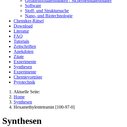
Gefahrstoffdatenbanken / Sicherheitsdatenblätter
Software
Stoff- und Struktursuche
Nano- und Biotechnologie
Chemiker-Rätsel
Download
Literatur
FAQ
Tutorials
Zeitschriften
Anekdoten
Zitate
Experimente
Synthesen
Experimente
Chemievorträge
Pyrotechnik
Aktuelle Seite:
Home
Synthesen
Hexamethylentetramin [100-97-0]
Synthesen