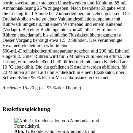
portionsweise, unter stetigem Umschwenken und Kühlung, 55 mL
Ammoniaklösung 25 % zugegeben. Nach beendeter Zugabe wird
die Lösung für 1 Stunde bei Zimmertemperatur stehen gelassen. Der
Dreihalskolben wird zu einer Vakuumdestillationsapparatur mit
Rührwerk umgebaut, mit einem Wärmebad und einem Kältebad
(Vorlage). Bei einer Badtemperatur von 40–50 °C wird unter
Rühren eingedampft, bis sämtliche Flüssigkeit übergegangen ist.
Dieser Vorgang benötigt etwa 1.5–2 Stunden. Das verunreinigte
Hexamethylentetramin wird in eine
500‑mL‑Dreihalskolbenrührapparatur gegeben und 200 mL Ethanol
eingefüllt. Unter Rühren wird für 5 Minuten zum Sieden erhitzt. Die
Lösung wird anschließend heiß filtriert und mit einem Kältebad auf
10 °C abgekühlt. Die ausgefallenen Kristalle werden abfiltriert, für
20 Minuten an der Luft und schließlich in einem Exsikkator, über
Schwefelsäure 96 % bis zur Massenkonstanz, getrocknet.
Ausbeute:
15–20 g (ca. 95 % der Theorie)
Reaktionsgleichung
Abb. 1:
Kondensation von Ammoniak und