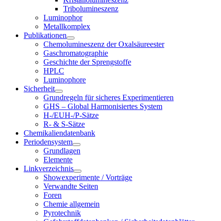
Tribolumineszenz
Luminophor
Metallkomplex
Publikationen
Chemolumineszenz der Oxalsäureester
Gaschromatographie
Geschichte der Sprengstoffe
HPLC
Luminophore
Sicherheit
Grundregeln für sicheres Experimentieren
GHS – Global Harmonisiertes System
H-/EUH-/P-Sätze
R- & S-Sätze
Chemikaliendatenbank
Periodensystem
Grundlagen
Elemente
Linkverzeichnis
Showexperimente / Vorträge
Verwandte Seiten
Foren
Chemie allgemein
Pyrotechnik