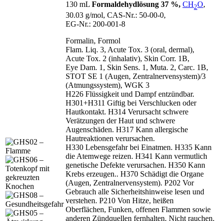
130 mL
Formaldehydlösung 37 %,
CH
O
,
2
30.03 g/mol, CAS‑Nr.: 50‑00‑0,
EG‑Nr.: 200‑001‑8
Formalin, Formol
Flam. Liq. 3, Acute Tox. 3 (oral, dermal),
Acute Tox. 2 (inhalativ), Skin Corr. 1B,
Eye Dam. 1, Skin Sens. 1, Muta. 2, Carc. 1B,
STOT SE 1 (Augen, Zentralnervensystem)/3
(Atmungssystem), WGK 3
H226 Flüssigkeit und Dampf entzündbar.
H301+H311 Giftig bei Verschlucken oder
Hautkontakt. H314 Verursacht schwere
Verätzungen der Haut und schwere
Augenschäden. H317 Kann allergische
Hautreaktionen verursachen.
H330 Lebensgefahr bei Einatmen. H335 Kann
die Atemwege reizen. H341 Kann vermutlich
genetische Defekte verursachen. H350 Kann
Krebs erzeugen.. H370 Schädigt die Organe
(Augen, Zentralnervensystem). P202 Vor
Gebrauch alle Sicherheitshinweise lesen und
verstehen. P210 Von Hitze, heißen
Oberflächen, Funken, offenen Flammen sowie
anderen Zündquellen fernhalten. Nicht rauchen.